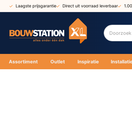
Ga
Laagste prijsgarantie
Direct uit voorraad leverbaar
1.0
naar
de
inhoud
Assortiment
Outlet
Inspiratie
Installati