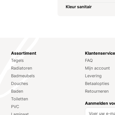
Kleur sanitair
Assortiment
Klantenservic
Tegels
FAQ
Radiatoren
Mijn account
Badmeubels
Levering
Douches
Betaalopties
Baden
Retourneren
Toiletten
Aanmelden voo
PVC
A
Laminaat