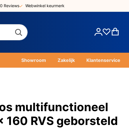
0 Reviews
Webwinkel keurmerk
Account
Win
Showroom
Zakelijk
Klantenservice
s multifunctioneel
 x 160 RVS geborsteld