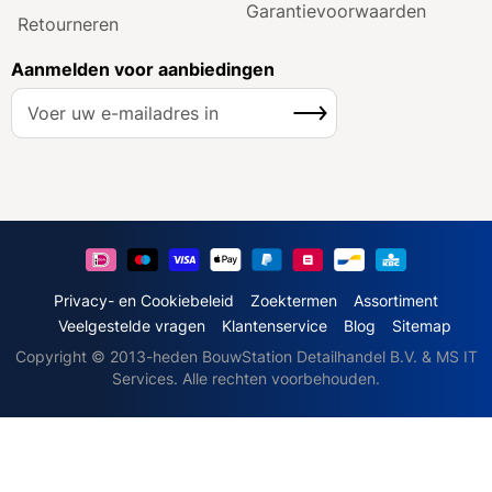
Garantie­voorwaarden
Retourneren
Aanmelden voor aanbiedingen
A
Inschrijven
b
o
n
n
e
e
r
u
Privacy- en Cookiebeleid
Zoektermen
Assortiment
o
Veelgestelde vragen
Klantenservice
Blog
Sitemap
p
Copyright © 2013-heden BouwStation Detailhandel B.V. & MS IT
o
Services. Alle rechten voorbehouden.
n
z
e
n
i