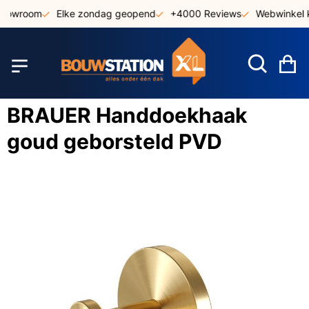
Ga
showroom
Elke zondag geopend
+4000 Reviews
Webwinkel k
naar
de
inhoud
W
BRAUER Handdoekhaak
goud geborsteld PVD