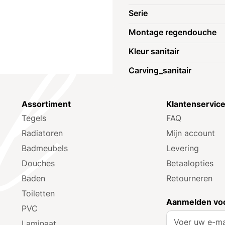
Serie
Montage regendouche
Kleur sanitair
Carving_sanitair
Assortiment
Klantenservic
Tegels
FAQ
Radiatoren
Mijn account
Badmeubels
Levering
Douches
Betaalopties
Baden
Retourneren
Toiletten
Aanmelden voo
PVC
A
Laminaat