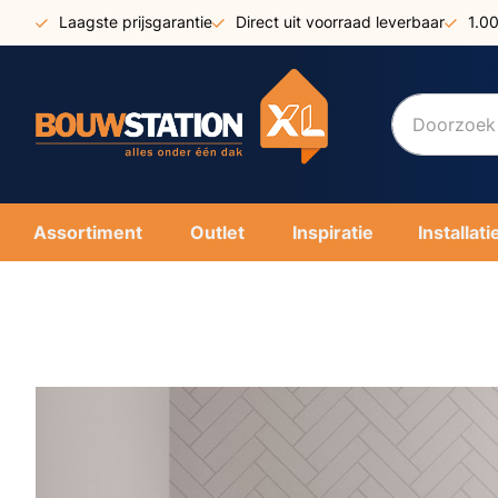
Ga
Laagste prijsgarantie
Direct uit voorraad leverbaar
1.0
naar
de
inhoud
Assortiment
Outlet
Inspiratie
Installati