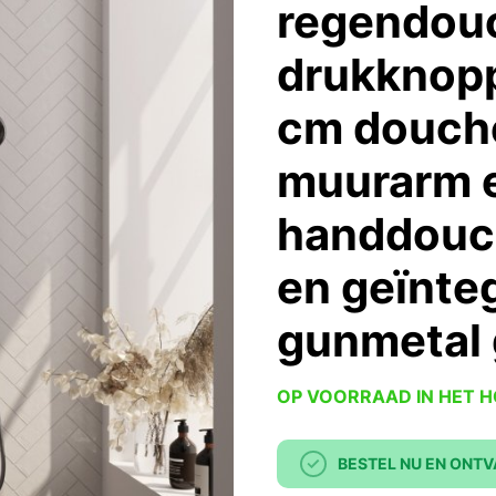
regendou
drukknop
cm douche
muurarm 
handdouc
en geïnteg
gunmetal 
OP VOORRAAD IN HET 
BESTEL NU EN ONTV