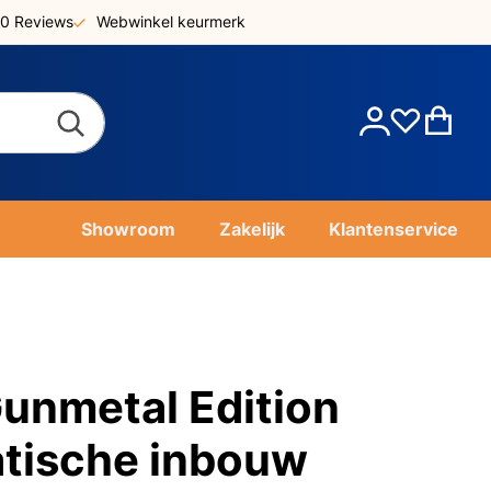
0 Reviews
Webwinkel keurmerk
Account
Win
Showroom
Zakelijk
Klantenservice
unmetal Edition
tische inbouw