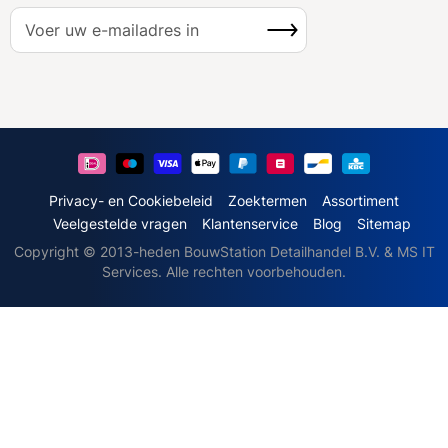
A
Inschrijven
b
o
n
n
e
e
r
u
Privacy- en Cookiebeleid
Zoektermen
Assortiment
o
Veelgestelde vragen
Klantenservice
Blog
Sitemap
p
Copyright © 2013-heden BouwStation Detailhandel B.V. & MS IT
o
Services. Alle rechten voorbehouden.
n
z
e
n
i
e
u
w