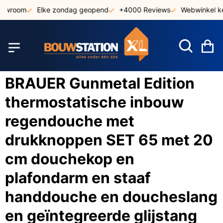
Ga
howroom
Elke zondag geopend
+4000 Reviews
Webwinkel ke
naar
de
inhoud
W
BRAUER Gunmetal Edition
thermostatische inbouw
regendouche met
drukknoppen SET 65 met 20
cm douchekop en
plafondarm en staaf
handdouche en doucheslang
en geïntegreerde glijstang