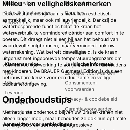
Milieu- en veiligheidskenmerken
Onze service
Badmeubels
Zakelijk klant worden
Douches
Deze wastafelmengkraan is niet alleen esthetisch
aantrekkelijk, maar ook milieuvriendelijk. Dankzij de
Showroom
Baden
waterbesparende functies helpt de kraan het
Inspiratie
Toiletten
waterverbruik te verminderen zonder aan comfort in te
boeten. Dit draagt niet alleen bij aan het behoud van
PVC
waardevolle hulpbronnen, maar vermindert ook uw
waterrekening. Wat betreft de veiligheid, is de kraan
Laminaat
uitgerust met ingebouwde temperatuurbegrenzers om
Klantenservice
Juridische informatie
voor een veilige werking te zorgen, zelfs in huishoudens
met kinderen. De BRAUER Gunmetal Edition is dus een
FAQ
Zakelijke Voorwaarden
betrouwbare keuze voor een duurzame en veilige
Mijn account
Consumenten­
badkameromgeving.
voorwaarden
Levering
Onderhoudstips
Privacy- & cookiebeleid
Betaalopties
Garantie­voorwaarden
Met het juiste onderhoud blijven uw Brauer-kranen niet
Retourneren
alleen langer mooi, maar behouden ze ook hun optimale
Aanmelden voor aanbiedingen
werking. Gebruik zachte, niet-agressieve