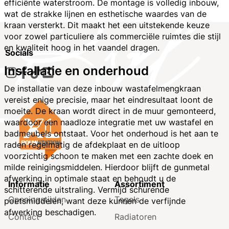
efficiënte waterstroom. De montage is volledig inbouw,
wat de strakke lijnen en esthetische waardes van de
kraan versterkt. Dit maakt het een uitstekende keuze
voor zowel particuliere als commerciële ruimtes die stijl
en kwaliteit hoog in het vaandel dragen.
Socials
Installatie en onderhoud
De installatie van deze inbouw wastafelmengkraan
vereist enige precisie, maar het eindresultaat loont de
moeite. De kraan wordt direct in de muur gemonteerd,
waardoor een naadloze integratie met uw wastafel en
badmeubels ontstaat. Voor het onderhoud is het aan te
raden regelmatig de afdekplaat en de uitloop
voorzichtig schoon te maken met een zachte doek en
milde reinigingsmiddelen. Hierdoor blijft de gunmetal
afwerking in optimale staat en behoudt u de
Informatie
Assortiment
schitterende uitstraling. Vermijd schurende
Openingstijden
Tegels
poetsmiddelen, want deze kunnen de verfijnde
afwerking beschadigen.
Contact
Radiatoren