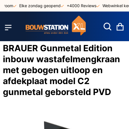
Ga
wroom
Elke zondag geopend
+4000 Reviews
Webwinkel keu
naar
de
inhoud
W
BRAUER Gunmetal Edition
inbouw wastafelmengkraan
met gebogen uitloop en
afdekplaat model C2
gunmetal geborsteld PVD