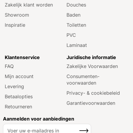
Zakelijk klant worden
Douches
Showroom
Baden
Inspiratie
Toiletten
PVC
Laminaat
Klantenservice
Juridische informatie
FAQ
Zakelijke Voorwaarden
Mijn account
Consumenten­
voorwaarden
Levering
Privacy- & cookiebeleid
Betaalopties
Garantie­voorwaarden
Retourneren
Aanmelden voor aanbiedingen
A
Inschrijven