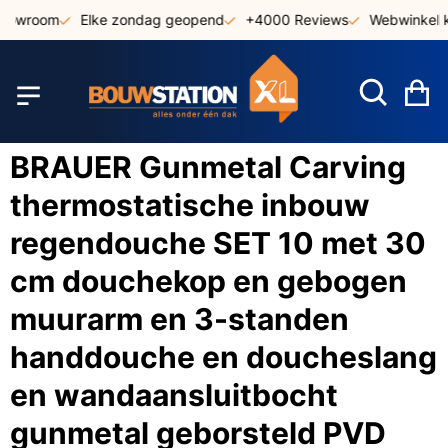
Ga
howroom
Elke zondag geopend
+4000 Reviews
Webwinkel k
naar
de
inhoud
W
BRAUER Gunmetal Carving
thermostatische inbouw
regendouche SET 10 met 30
cm douchekop en gebogen
muurarm en 3-standen
handdouche en doucheslang
en wandaansluitbocht
gunmetal geborsteld PVD