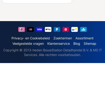
b
o
n
n
e
e
r
u
Privacy- en Cookiebeleid
Zoektermen
Assortiment
o
Veelgestelde vragen
Klantenservice
Blog
Sitemap
p
Copyright © 2013-heden BouwStation Detailhandel B.V. & MS IT
o
Services. Alle rechten voorbehouden.
n
z
e
n
i
e
u
w
s
b