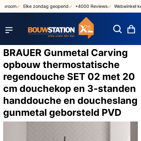
Ga
owroom
Elke zondag geopend
+4000 Reviews
Webwinkel ke
naar
de
inhoud
W
BRAUER Gunmetal Carving
opbouw thermostatische
regendouche SET 02 met 20
cm douchekop en 3-standen
handdouche en doucheslang
gunmetal geborsteld PVD