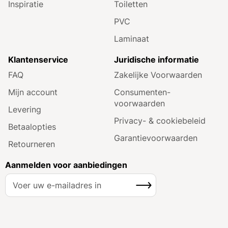
Inspiratie
Toiletten
PVC
Laminaat
Klantenservice
Juridische informatie
FAQ
Zakelijke Voorwaarden
Mijn account
Consumenten­
voorwaarden
Levering
Privacy- & cookiebeleid
Betaalopties
Garantie­voorwaarden
Retourneren
Aanmelden voor aanbiedingen
A
Inschrijven
b
o
n
n