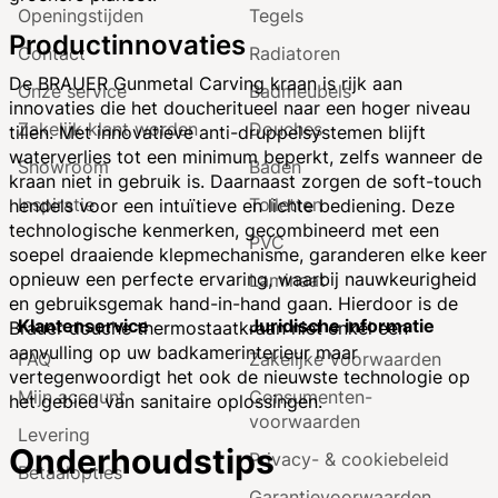
Openingstijden
Tegels
Productinnovaties
Contact
Radiatoren
De BRAUER Gunmetal Carving kraan is rijk aan
Onze service
Badmeubels
innovaties die het doucheritueel naar een hoger niveau
Zakelijk klant worden
Douches
tillen. Met innovatieve anti-druppelsystemen blijft
waterverlies tot een minimum beperkt, zelfs wanneer de
Showroom
Baden
kraan niet in gebruik is. Daarnaast zorgen de soft-touch
Inspiratie
Toiletten
hendels voor een intuïtieve en lichte bediening. Deze
technologische kenmerken, gecombineerd met een
PVC
soepel draaiende klepmechanisme, garanderen elke keer
opnieuw een perfecte ervaring, waarbij nauwkeurigheid
Laminaat
en gebruiksgemak hand-in-hand gaan. Hierdoor is de
Klantenservice
Juridische informatie
Brauer douche thermostaatkraan niet enkel een
aanvulling op uw badkamerinterieur maar
FAQ
Zakelijke Voorwaarden
vertegenwoordigt het ook de nieuwste technologie op
Mijn account
Consumenten­
het gebied van sanitaire oplossingen.
voorwaarden
Levering
Onderhoudstips
Privacy- & cookiebeleid
Betaalopties
Garantie­voorwaarden