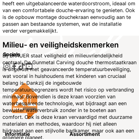
heeft een uitgebalanceerde waterdoorstroom, ideaal om
van een comfortabele douche-ervaring te genieten. Ook
is de opbouw montage douchekraan eenvoudig aan te
passen aan bestaande systemen, wat de installatie
verder vergemakkelijkt.
Milieu- en veiligheidskenmerken
Socials
Bij BRAUER staat veiligheid en milieuvriendelijkheid
centraal. De Gunmetal Carving douche thermostaatkraan
is uitgerust met geavanceerde temperatuurbeveiliging,
wat vooral in huishoudens met kinderen van cruciaal
belang is. Dankzij de ingebouwde
temperatuurbegrenzers wordt het risico op verbranding
minimaal. Bovendien is deze kraan voorzien van
waterbesparende technologie, wat bijdraagt aan een
bewuster waterverbruik zonder in te boeten aan
comfort. Ook is deze kraan vervaardigd met duurzame
materialen en methodes, waardoor hij niet alleen
bijdraagt aan een stijlvolle badkamer, maar ook aan een
Informatie
Assortiment
groenere planeet.