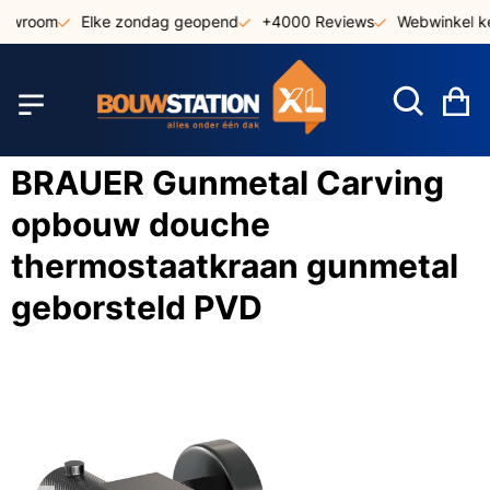
Ga
owroom
Elke zondag geopend
+4000 Reviews
Webwinkel ke
naar
de
inhoud
W
BRAUER Gunmetal Carving
opbouw douche
thermostaatkraan gunmetal
geborsteld PVD