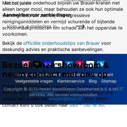
Met het juiste onderhoud blijven uw Brauer-kranen niet
Retourneren
alleen langer mooi, maar behouden ze ook hun optimale
Aanmelden voor aanbiedingen
werking. Gebruik zachte, niet-agressieve
reinigingsmiddelen en vermijd schurende of bijtende
A
Inschrijven
schoonmaakproducten om schade aan het oppervlak te
b
voorkomen.
o
n
Bekijk de
officiële onderhoudstips van Brauer
voor
n
deskundig advies en praktische aanbevelingen.
e
e
Bezoek onze showroom &
r
neem contact met ons op
u
Privacy- en Cookiebeleid
Zoektermen
Assortiment
o
Veelgestelde vragen
Klantenservice
Blog
Sitemap
p
Bekijk ons uitgebreide kranen assortiment in het echt.
Copyright © 2013-heden BouwStation Detailhandel B.V. & MS IT
o
Bezoek onze
showroom
. Heeft u vragen? Stuur ons
Services. Alle rechten voorbehouden.
n
gerust een e-mail via
vragen@bsxl.nl
. Voor direct
z
contact kunt u ook bellen naar
085 - 130 16 50
.
e
n
i