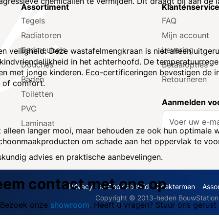
ressieve chemicaliën te vermijden. Dit draagt bij aan de l
Assortiment
Klantenservic
Tegels
FAQ
Radiatoren
Mijn account
Badmeubels
Levering
en veiligheid. Deze wastafelmengkraan is niet alleen uitge
indvriendelijkheid in het achterhoofd. De temperatuurregel
Douches
Betaalopties
en met jonge kinderen. Eco-certificeringen bevestigen de 
Baden
Retourneren
 of comfort.
Toiletten
Aanmelden voo
PVC
A
Laminaat
b
t alleen langer mooi, maar behouden ze ook hun optimale w
o
e schoonmaakproducten om schade aan het oppervlak te vo
n
kundig advies en praktische aanbevelingen.
n
e
em contact met ons op
e
Privacy- en Cookiebeleid
Zoektermen
Asso
r
Copyright © 2013-heden BouwStation D
u
t. Bezoek onze
showroom
. Heeft u vragen? Stuur ons gerust
o