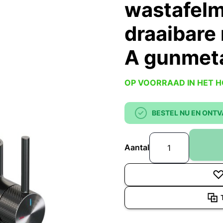
wastafel
draaibare
A gunmeta
OP VOORRAAD IN HET 
BESTEL NU EN ONTV
Aantal