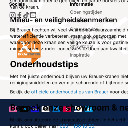
schoonmaakmiddel te gebruiken en harde borstels of ag
Socials
Informatie
van de kraan.
Openingstijden
Milieu- en veiligheidskenmerken
Contact
Onze service
Bij Brauer hechten wij veel waarde aan duurzaamheid 
waterefficiëntie verbeteren, maar ook ontworpen met k
Zakelijk klant worden
waardoor deze kraan een veilige keuze is voor gezinn
Showroom
minimaliseren zonder concessies te doen aan kwaliteit
Inspiratie
Onderhoudstips
Met het juiste onderhoud blijven uw Brauer-kranen nie
reinigingsmiddelen en vermijd schurende of bijtend
Bekijk de
officiële onderhoudstips van Brauer
voor des
Bezoek onze showroom & ne
Bekijk ons uitgebreide kranen assortiment in het ech
kunt u ook bellen naar
085 - 130 16 50
.