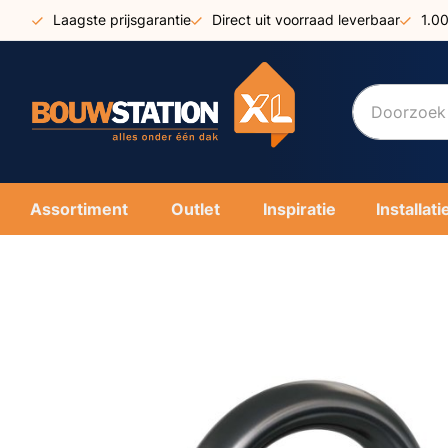
Ga
Laagste prijsgarantie
Direct uit voorraad leverbaar
1.0
naar
de
inhoud
Assortiment
Outlet
Inspiratie
Installati