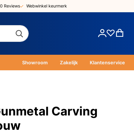
0 Reviews
Webwinkel keurmerk
Account
Win
Showroom
Zakelijk
Klantenservice
unmetal Carving
ouw