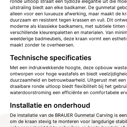
ronde uitloop straalt een tijdloze elegantie uit die moe
uitstraling biedt aan elke badkamer. De gunmetal geb
alleen voor een luxueuze afwerking, maar maakt de kr
duurzaam en resistent tegen krassen en vuil. Dit ontwe
moderne als klassieke badkamers, met subtiele tinten
verschillende kleurenpaletten en materialen. Van minim
weelderige badmeubels, deze kraan vormt een estheti
maakt zonder te overheersen.
Technische specificaties
Met een indrukwekkende hoogte, deze opbouw wastafe
ontworpen voor hoge wastafels en biedt veelzijdighei
duurzaamheid en betrouwbaarheid. Uitgerust met een k
draaibare ronde uitloop biedt flexibiliteit bij het geb
waterdoorstroming een efficiënte en comfortabele erv
Installatie en onderhoud
De installatie van de BRAUER Gunmetal Carving is een
om de kraan stevig te monteren voor langdurige stabili