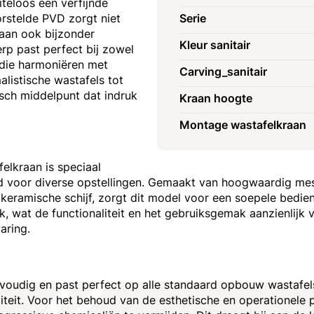
iteloos een verfijnde
orstelde PVD zorgt niet
Serie
aan ook bijzonder
Kleur sanitair
rp past perfect bij zowel
 die harmoniëren met
Carving_sanitair
alistische wastafels tot
sch middelpunt dat indruk
Kraan hoogte
Montage wastafelkraan
lkraan is speciaal
d voor diverse opstellingen. Gemaakt van hoogwaardig mes
eramische schijf, zorgt dit model voor een soepele bedien
ruik, wat de functionaliteit en het gebruiksgemak aanzienlij
aring.
voudig en past perfect op alle standaard opbouw wastafels
teit. Voor het behoud van de esthetische en operationele p