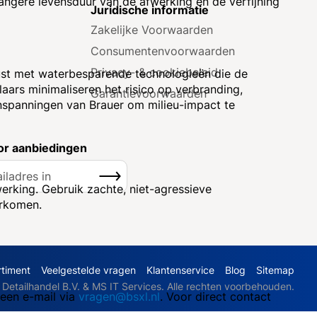
angere levensduur van de afwerking en de verfijning
e
Juridische informatie
Zakelijke Voorwaarden
Consumenten­voorwaarden
Privacy- & cookiebeleid
rust met waterbesparende technologieën die de
aars minimaliseren het risico op verbranding,
Garantie­voorwaarden
inspanningen van Brauer om milieu-impact te
r aanbiedingen
Inschrijven
erking. Gebruik zachte, niet-agressieve
orkomen.
rtiment
Veelgestelde vragen
Klantenservice
Blog
Sitemap
etailhandel B.V. & MS IT Services. Alle rechten voorbehouden.
 een e-mail via
vragen@bsxl.nl
. Voor direct contact