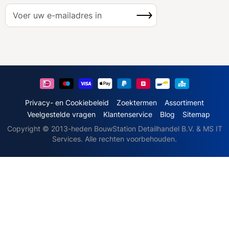
A
Inschrijven
b
o
n
n
e
e
r
u
Privacy- en Cookiebeleid
Zoektermen
Assortiment
o
Veelgestelde vragen
Klantenservice
Blog
Sitemap
p
Copyright © 2013-heden BouwStation Detailhandel B.V. & MS IT
o
Services. Alle rechten voorbehouden.
n
z
e
n
i
e
u
w