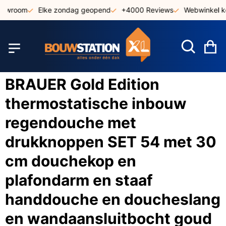
Ga
howroom
Elke zondag geopend
+4000 Reviews
Webwinkel ke
naar
de
inhoud
W
BRAUER Gold Edition
thermostatische inbouw
regendouche met
drukknoppen SET 54 met 30
cm douchekop en
plafondarm en staaf
handdouche en doucheslang
en wandaansluitbocht goud