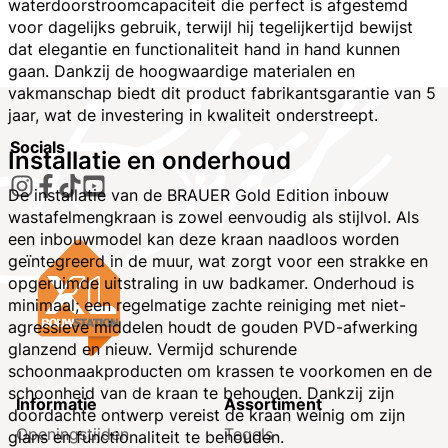
waterdoorstroomcapaciteit die perfect is afgestemd
voor dagelijks gebruik, terwijl hij tegelijkertijd bewijst
dat elegantie en functionaliteit hand in hand kunnen
gaan. Dankzij de hoogwaardige materialen en
vakmanschap biedt dit product fabrikantsgarantie van 5
jaar, wat de investering in kwaliteit onderstreept.
Socials
Installatie en onderhoud
De installatie van de BRAUER Gold Edition inbouw
wastafelmengkraan is zowel eenvoudig als stijlvol. Als
een inbouwmodel kan deze kraan naadloos worden
geïntegreerd in de muur, wat zorgt voor een strakke en
opgeruimde uitstraling in uw badkamer. Onderhoud is
minimaal; een regelmatige zachte reiniging met niet-
agressieve middelen houdt de gouden PVD-afwerking
glanzend en nieuw. Vermijd schurende
schoonmaakproducten om krassen te voorkomen en de
schoonheid van de kraan te behouden. Dankzij zijn
Informatie
Assortiment
doordachte ontwerp vereist de kraan weinig om zijn
Openingstijden
Tegels
glans en functionaliteit te behouden.