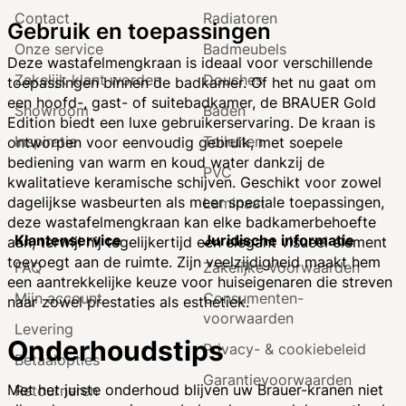
Contact
Radiatoren
Gebruik en toepassingen
Onze service
Badmeubels
Deze wastafelmengkraan is ideaal voor verschillende
Zakelijk klant worden
Douches
toepassingen binnen de badkamer. Of het nu gaat om
een hoofd-, gast- of suitebadkamer, de BRAUER Gold
Showroom
Baden
Edition biedt een luxe gebruikerservaring. De kraan is
Inspiratie
Toiletten
ontworpen voor eenvoudig gebruik, met soepele
bediening van warm en koud water dankzij de
PVC
kwalitatieve keramische schijven. Geschikt voor zowel
dagelijkse wasbeurten als meer speciale toepassingen,
Laminaat
deze wastafelmengkraan kan elke badkamerbehoefte
Klantenservice
Juridische informatie
aan, terwijl hij tegelijkertijd een elegant visueel element
toevoegt aan de ruimte. Zijn veelzijdigheid maakt hem
FAQ
Zakelijke Voorwaarden
een aantrekkelijke keuze voor huiseigenaren die streven
Mijn account
Consumenten­
naar zowel prestaties als esthetiek.
voorwaarden
Levering
Onderhoudstips
Privacy- & cookiebeleid
Betaalopties
Garantie­voorwaarden
Met het juiste onderhoud blijven uw Brauer-kranen niet
Retourneren