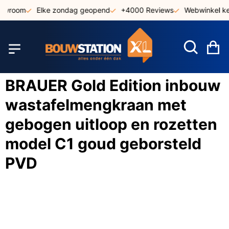
Ga
owroom
Elke zondag geopend
+4000 Reviews
Webwinkel ke
naar
de
inhoud
W
BRAUER Gold Edition inbouw
wastafelmengkraan met
gebogen uitloop en rozetten
model C1 goud geborsteld
PVD