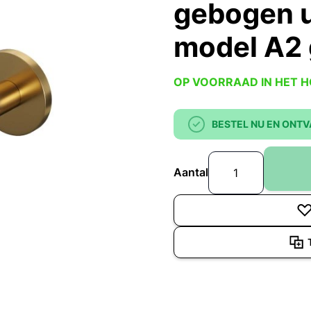
gebogen u
model A2 
OP VOORRAAD IN HET 
BESTEL NU EN ONTV
Aantal