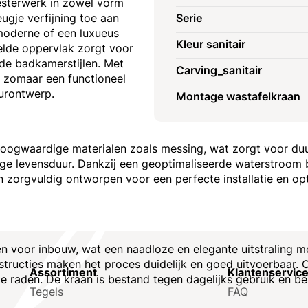
esterwerk in zowel vorm
ugje verfijning toe aan
Serie
moderne of een luxueus
Kleur sanitair
telde oppervlak zorgt voor
ende badkamerstijlen. Met
Carving_sanitair
t zomaar een functioneel
eurontwerp.
Montage wastafelkraan
ogwaardige materialen zoals messing, wat zorgt voor duurz
ge levensduur. Dankzij een geoptimaliseerde waterstroom be
 zorgvuldig ontworpen voor een perfecte installatie en op
oor inbouw, wat een naadloze en elegante uitstraling moge
tructies maken het proces duidelijk en goed uitvoerbaar.
Assortiment
Klantenservic
e raden. De kraan is bestand tegen dagelijks gebruik en b
Tegels
FAQ