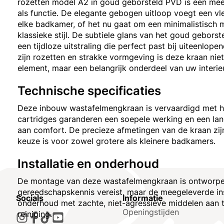
rozetten model A2 in goud geborsteld PVD is een me
als functie. De elegante gebogen uitloop voegt een vle
elke badkamer, of het nu gaat om een minimalistisch 
klassieke stijl. De subtiele glans van het goud gebors
een tijdloze uitstraling die perfect past bij uiteenlop
zijn rozetten en strakke vormgeving is deze kraan nie
element, maar een belangrijk onderdeel van uw interi
Technische specificaties
Deze inbouw wastafelmengkraan is vervaardigd met ho
cartridges garanderen een soepele werking en een lan
aan comfort. De precieze afmetingen van de kraan zijn
keuze is voor zowel grotere als kleinere badkamers.
Installatie en onderhoud
De montage van deze wastafelmengkraan is ontworpen v
gereedschapskennis vereist, maar de meegeleverde ins
Socials
Informatie
onderhoud met zachte, niet-agressieve middelen aan t
Openingstijden
reiniging.