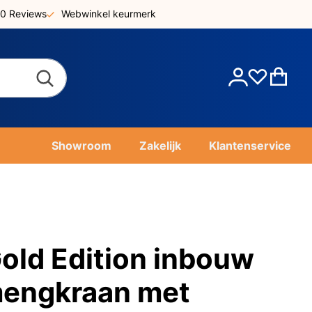
0 Reviews
Webwinkel keurmerk
Account
Win
Showroom
Zakelijk
Klantenservice
ld Edition inbouw
mengkraan met