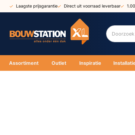
Ga
Laagste prijsgarantie
Direct uit voorraad leverbaar
1.0
naar
de
inhoud
Assortiment
Outlet
Inspiratie
Installati