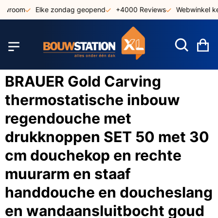
Ga
owroom
Elke zondag geopend
+4000 Reviews
Webwinkel keu
naar
de
inhoud
W
BRAUER Gold Carving
thermostatische inbouw
regendouche met
drukknoppen SET 50 met 30
cm douchekop en rechte
muurarm en staaf
handdouche en doucheslang
en wandaansluitbocht goud