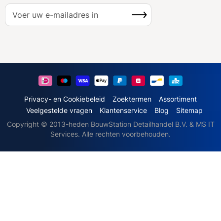
A
Inschrijven
b
o
n
n
e
e
r
u
Privacy- en Cookiebeleid
Zoektermen
Assortiment
o
Veelgestelde vragen
Klantenservice
Blog
Sitemap
p
Copyright © 2013-heden BouwStation Detailhandel B.V. & MS IT
o
Services. Alle rechten voorbehouden.
n
z
e
n
i
e
u
w