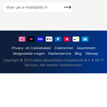
A
Inschrijven
b
o
n
n
e
e
r
u
Privacy- en Cookiebeleid
Zoektermen
Assortiment
o
Veelgestelde vragen
Klantenservice
Blog
Sitemap
p
Copyright © 2013-heden BouwStation Detailhandel B.V. & MS IT
o
Services. Alle rechten voorbehouden.
n
z
e
n
i
e
u
w