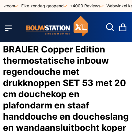
Ga
owroom
Elke zondag geopend
+4000 Reviews
Webwinkel keu
naar
de
inhoud
W
BRAUER Copper Edition
thermostatische inbouw
regendouche met
drukknoppen SET 53 met 20
cm douchekop en
plafondarm en staaf
handdouche en doucheslang
en wandaansluitbocht koper