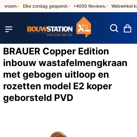
Ga
howroom
Elke zondag geopend
+4000 Reviews
Webwinkel ke
naar
de
inhoud
W
BRAUER Copper Edition
inbouw wastafelmengkraan
met gebogen uitloop en
rozetten model E2 koper
geborsteld PVD