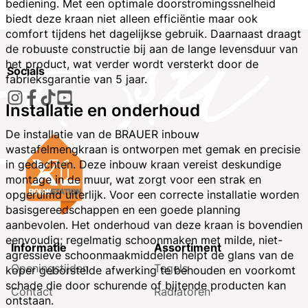
bediening. Met een optimale doorstromingssnelheid
biedt deze kraan niet alleen efficiëntie maar ook
comfort tijdens het dagelijkse gebruik. Daarnaast draagt
de robuuste constructie bij aan de lange levensduur van
het product, wat verder wordt versterkt door de
Socials
fabrieksgarantie van 5 jaar.
Installatie en onderhoud
De installatie van de BRAUER inbouw
wastafelmengkraan is ontworpen met gemak en precisie
in gedachten. Deze inbouw kraan vereist deskundige
montage in de muur, wat zorgt voor een strak en
opgeruimd uiterlijk. Voor een correcte installatie worden
basisgereedschappen en een goede planning
aanbevolen. Het onderhoud van deze kraan is bovendien
eenvoudig; regelmatig schoonmaken met milde, niet-
Informatie
Assortiment
agressieve schoonmaakmiddelen helpt de glans van de
Openingstijden
Tegels
koper geborstelde afwerking te behouden en voorkomt
schade die door schurende of bijtende producten kan
Contact
Radiatoren
ontstaan.