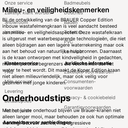
Onze service
Badmeubels
Milieu- en veiligheidskenmerken
Zakelijk klant worden
Douches
Bij de ontwikkeling van de BRAUER Copper Edition
Showroom
Baden
inbouw wastafelmengkraan is veel aandacht besteed
Inspiratie
Toiletten
aan milieu- en veiligheidsaspecten. Deze wastafelkraan
is uitgerust met waterbesparende technologieën, die niet
PVC
alleen bijdragen aan een lagere waterrekening maar ook
aan het behoud van natuurlijke hulpbronnen. Daarnaast
Laminaat
is de kraan ontworpen met kindveiligheid in gedachten,
Klantenservice
Juridische informatie
met temperatuurbegrenzers die voorkomen dat het
water te heet wordt. Dit maakt de Koper Edition kraan
FAQ
Zakelijke Voorwaarden
niet alleen milieuvriendelijk, maar ook veilig voor
Mijn account
Consumenten­
gezinnen met jonge kinderen.
voorwaarden
Levering
Onderhoudstips
Privacy- & cookiebeleid
Betaalopties
Garantie­voorwaarden
Met het juiste onderhoud blijven uw Brauer-kranen niet
Retourneren
alleen langer mooi, maar behouden ze ook hun optimale
Aanmelden voor aanbiedingen
werking. Gebruik zachte, niet-agressieve