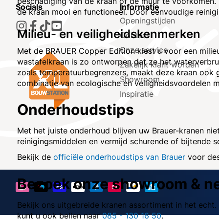
beschadiging van de kraan of de muur te voorkomen. 
Socials
Informatie
de kraan mooi en functioneel. Door eenvoudige reinigi
Openingstijden
Milieu- en veiligheidskenmerken
Contact
Onze service
Met de BRAUER Copper Edition kiest u voor een milieu
wastafelkraan is zo ontworpen dat ze het waterverbru
Zakelijk klant worden
zoals temperatuurbegrenzers, maakt deze kraan ook g
Showroom
combinatie van ecologische en veiligheidsvoordelen
Inspiratie
Onderhoudstips
Met het juiste onderhoud blijven uw Brauer-kranen nie
reinigingsmiddelen en vermijd schurende of bijtend
Bekijk de
officiële onderhoudstips van Brauer
voor des
Bezoek onze showroom & ne
Bekijk ons uitgebreide kranen assortiment in het ech
kunt u ook bellen naar
085 - 130 16 50
.