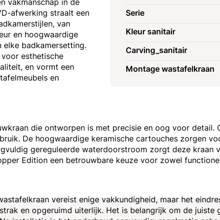
 en vakmanschap in de
D-afwerking straalt een
Serie
badkamerstijlen, van
Kleur sanitair
kleur en hoogwaardige
an elke badkamersetting.
Carving_sanitair
 voor esthetische
liteit, en vormt een
Montage wastafelkraan
tafelmeubels en
wkraan die ontworpen is met precisie en oog voor detail.
 gebruik. De hoogwaardige keramische cartouches zorgen v
orgvuldig gereguleerde waterdoorstroom zorgt deze kraan 
er Edition een betrouwbare keuze voor zowel functionele
astafelkraan vereist enige vakkundigheid, maar het eindre
ak en opgeruimd uiterlijk. Het is belangrijk om de juiste 