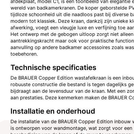
afdekplaat, model C1, is een toonbeeld van elegantie
wereld van badkamerkranen. De koper geborstelde PV
tijdloze schoonheid uit die naadloos past bij diverse 
modern tot klassiek. Deze kraan, dankzij zijn unieke 
afwerking, voegt een vleugje luxe en verfijning toe a
Het ontwerp met de gebogen uitloop zorgt niet alleen
aantrekkingskracht maar ook voor praktische functiona
aanvulling op andere badkamer accessoires zoals was
toebehoren.
Technische specificaties
De BRAUER Copper Edition wastafelkraan is een inbou
robuuste constructie die bestand is tegen dagelijks
bijdraagt aan de levensduur van de kraan. Met een z
aan prestaties. Deze kenmerken maken de BRAUER Copp
Installatie en onderhoud
De installatie van de BRAUER Copper Edition inbouw w
is ontworpen voor wandmontage, wat zorgt voor een str