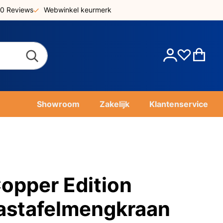
0 Reviews
Webwinkel keurmerk
Account
Win
Showroom
Zakelijk
Klantenservice
opper Edition
astafelmengkraan