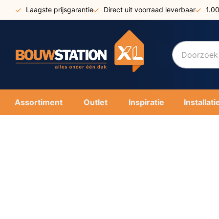
Ga
Laagste prijsgarantie
Direct uit voorraad leverbaar
1.0
naar
de
inhoud
Assortiment
Outlet
Inspiratie
Installati