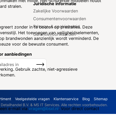
hoonmaken met milde, niet-schurende middelen houdt
e
Juridische informatie
rd stralen.
Zakelijke Voorwaarden
Consumenten­voorwaarden
Privacy- & cookiebeleid
greert zonder in te boeten op prestaties. Deze
ensstijl. Het toevoegen van veiligheidselementen,
Garantie­voorwaarden
 op brandwonden aanzienlijk wordt verminderd. De
 keuze voor de bewuste consument.
r aanbiedingen
Inschrijven
erking. Gebruik zachte, niet-agressieve
orkomen.
rtiment
Veelgestelde vragen
Klantenservice
Blog
Sitemap
etailhandel B.V. & MS IT Services. Alle rechten voorbehouden.
 een e-mail via
vragen@bsxl.nl
. Voor direct contact