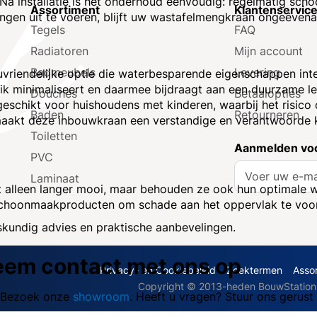
Na installatie is het onderhoud eenvoudig: regelmatig sc
Assortiment
Klantenservic
ngen uit te voeren, blijft uw wastafelmengkraan ongeëvenaa
Tegels
FAQ
Radiatoren
Mijn account
Badmeubels
Levering
vriendelijke optie die waterbesparende eigenschappen inte
ik minimaliseert en daarmee bijdraagt aan een duurzame lev
Douches
Betaalopties
eschikt voor huishoudens met kinderen, waarbij het risico
Baden
Retourneren
 maakt deze inbouwkraan een verstandige en verantwoorde
Toiletten
Aanmelden voo
PVC
A
Laminaat
b
t alleen langer mooi, maar behouden ze ook hun optimale w
o
e schoonmaakproducten om schade aan het oppervlak te vo
n
kundig advies en praktische aanbevelingen.
n
e
em contact met ons op
e
Privacy- en Cookiebeleid
Zoektermen
Asso
r
Copyright © 2013-heden BouwStation D
u
t. Bezoek onze
showroom
. Heeft u vragen? Stuur ons gerust
o