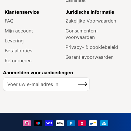
Klantenservice
Juridische informatie
FAQ
Zakelijke Voorwaarden
Mijn account
Consumenten­
voorwaarden
Levering
Privacy- & cookiebeleid
Betaalopties
Garantie­voorwaarden
Retourneren
Aanmelden voor aanbiedingen
A
Inschrijven
b
o
n
n
e
e
r