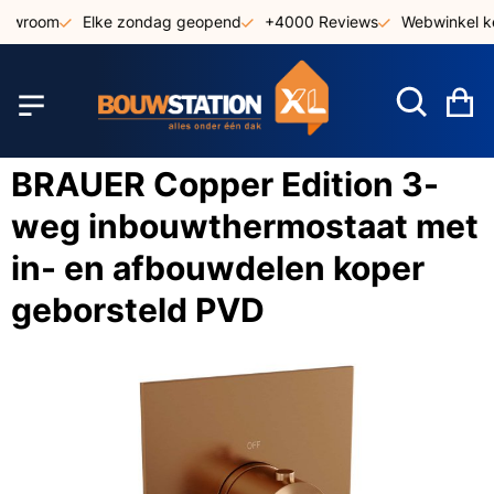
Ga
howroom
Elke zondag geopend
+4000 Reviews
Webwinkel ke
naar
de
inhoud
W
BRAUER Copper Edition 3-
weg inbouwthermostaat met
in- en afbouwdelen koper
geborsteld PVD