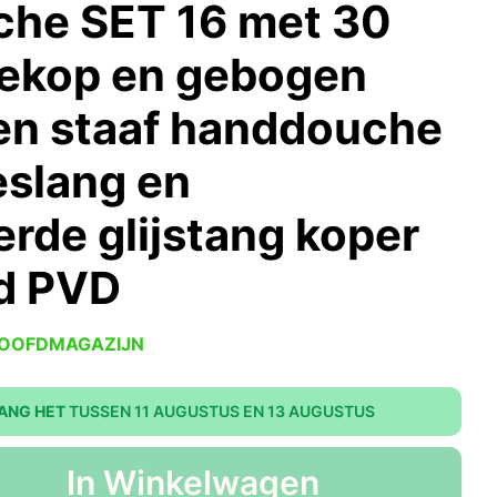
he SET 16 met 30
ekop en gebogen
en staaf handdouche
slang en
erde glijstang koper
d PVD
HOOFDMAGAZIJN
ANG HET
TUSSEN 11 AUGUSTUS EN 13 AUGUSTUS
In Winkelwagen