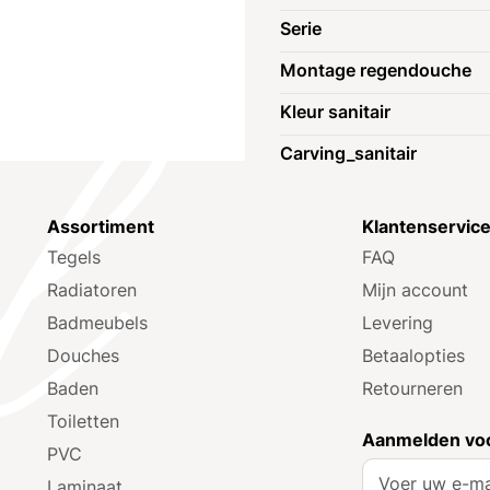
Serie
Montage regendouche
Kleur sanitair
Carving_sanitair
Assortiment
Klantenservic
Tegels
FAQ
Radiatoren
Mijn account
Badmeubels
Levering
Douches
Betaalopties
Baden
Retourneren
Toiletten
Aanmelden voo
PVC
A
Laminaat