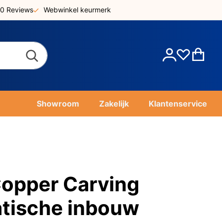
0 Reviews
Webwinkel keurmerk
Account
Win
Showroom
Zakelijk
Klantenservice
opper Carving
tische inbouw