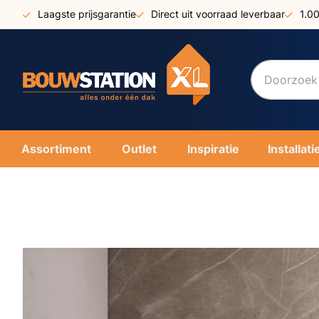
Ga
Laagste prijsgarantie
Direct uit voorraad leverbaar
1.0
naar
de
inhoud
Assortiment
Outlet
Inspiratie
Installati