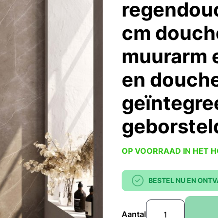
regendouc
cm douch
muurarm 
en douche
geïntegre
geborstel
OP VOORRAAD IN HET 
BESTEL NU EN ONTV
Aantal