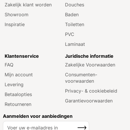
Zakelijk klant worden
Douches
Showroom
Baden
Inspiratie
Toiletten
PVC
Laminaat
Klantenservice
Juridische informatie
FAQ
Zakelijke Voorwaarden
Mijn account
Consumenten­
voorwaarden
Levering
Privacy- & cookiebeleid
Betaalopties
Garantie­voorwaarden
Retourneren
Aanmelden voor aanbiedingen
A
Inschrijven