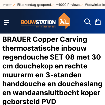
Ga
owroom
Elke zondag geopend
+4000 Reviews
Webwinkel keu
naar
de
inhoud
W
BRAUER Copper Carving
thermostatische inbouw
regendouche SET 08 met 30
cm douchekop en rechte
muurarm en 3-standen
handdouche en doucheslang
en wandaansluitbocht koper
geborsteld PVD