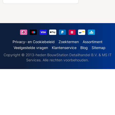
b
o
n
n
e
e
r
u
Privacy- en Cookiebeleid
Zoektermen
Assortiment
o
Veelgestelde vragen
Klantenservice
Blog
Sitemap
p
Copyright © 2013-heden BouwStation Detailhandel B.V. & MS IT
o
Services. Alle rechten voorbehouden.
n
z
e
n
i
e
u
w
s
b