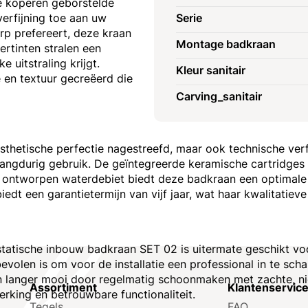
e koperen geborstelde
erfijning toe aan uw
Serie
erp prefereert, deze kraan
Montage badkraan
ertinten stralen een
 uitstraling krijgt.
Kleur sanitair
e en textuur gecreëerd die
Carving_sanitair
sthetische perfectie nagestreefd, maar ook technische ver
langdurig gebruik. De geïntegreerde keramische cartridge
 ontworpen waterdebiet biedt deze badkraan een optimale
biedt een garantietermijn van vijf jaar, wat haar kwalitatie
tatische inbouw badkraan SET 02 is uitermate geschikt v
olen is om voor de installatie een professional in te scha
raan langer mooi door regelmatig schoonmaken met zachte, 
Assortiment
Klantenservic
rking en betrouwbare functionaliteit.
Tegels
FAQ