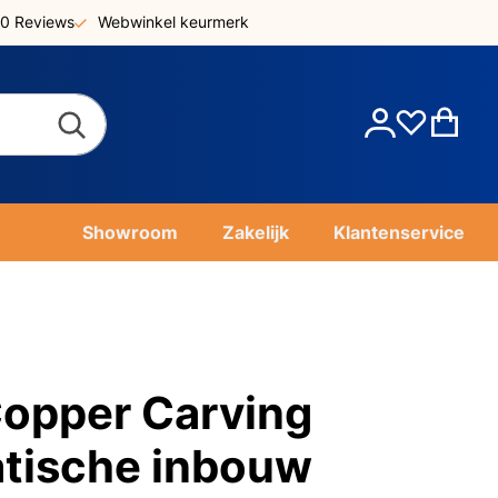
0 Reviews
Webwinkel keurmerk
Account
Win
Showroom
Zakelijk
Klantenservice
opper Carving
tische inbouw