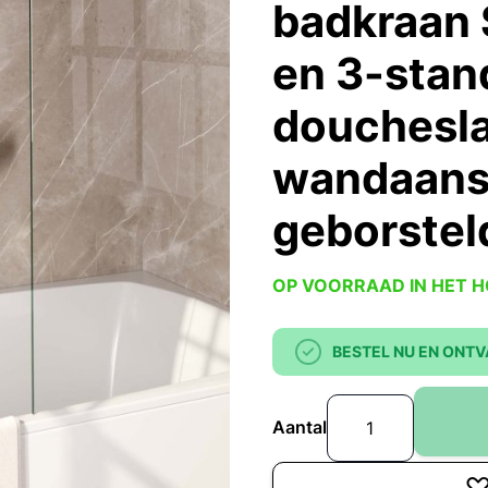
badkraan 
en 3-sta
douchesl
wandaansl
geborstel
OP VOORRAAD IN HET 
BESTEL NU EN ONTV
Aantal