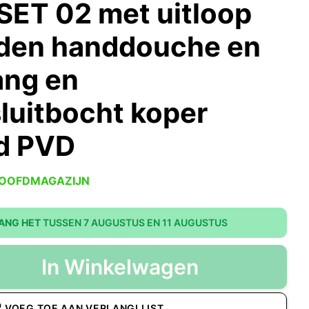
SET 02 met uitloop
nden handdouche en
ang en
uitbocht koper
d PVD
HOOFDMAGAZIJN
ANG HET
TUSSEN 7 AUGUSTUS EN 11 AUGUSTUS
In Winkelwagen
VOEG TOE AAN VERLANGLIJST