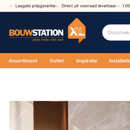
Ga
Laagste prijsgarantie
Direct uit voorraad leverbaar
1.0
naar
de
inhoud
Assortiment
Outlet
Inspiratie
Installati