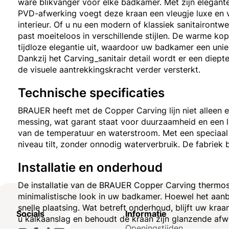
ware blikvanger voor elke badkamer. Met zijn elegant
PVD-afwerking voegt deze kraan een vleugje luxe en v
interieur. Of u nu een modern of klassiek sanitairontw
past moeiteloos in verschillende stijlen. De warme kop
tijdloze elegantie uit, waardoor uw badkamer een unieke
Dankzij het Carving_sanitair detail wordt er een diept
de visuele aantrekkingskracht verder versterkt.
Technische specificaties
BRAUER heeft met de Copper Carving lijn niet alleen e
messing, wat garant staat voor duurzaamheid en een 
van de temperatuur en waterstroom. Met een speciaal
niveau tilt, zonder onnodig waterverbruik. De fabriek 
Installatie en onderhoud
De installatie van de BRAUER Copper Carving thermos
minimalistische look in uw badkamer. Hoewel het aanbev
snelle plaatsing. Wat betreft onderhoud, blijft uw k
Socials
Informatie
u kalkaanslag en behoudt de kraan zijn glanzende afwe
Openingstijden