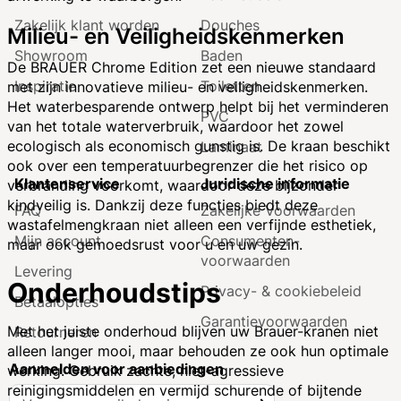
Zakelijk klant worden
Douches
Milieu- en Veiligheidskenmerken
Showroom
Baden
De BRAUER Chrome Edition zet een nieuwe standaard
Inspiratie
Toiletten
met zijn innovatieve milieu- en veiligheidskenmerken.
Het waterbesparende ontwerp helpt bij het verminderen
PVC
van het totale waterverbruik, waardoor het zowel
ecologisch als economisch gunstig is. De kraan beschikt
Laminaat
ook over een temperatuurbegrenzer die het risico op
Klantenservice
Juridische informatie
verbranding voorkomt, waardoor deze bijzonder
kindveilig is. Dankzij deze functies biedt deze
FAQ
Zakelijke Voorwaarden
wastafelmengkraan niet alleen een verfijnde esthetiek,
Mijn account
Consumenten­
maar ook gemoedsrust voor u en uw gezin.
voorwaarden
Levering
Onderhoudstips
Privacy- & cookiebeleid
Betaalopties
Garantie­voorwaarden
Met het juiste onderhoud blijven uw Brauer-kranen niet
Retourneren
alleen langer mooi, maar behouden ze ook hun optimale
Aanmelden voor aanbiedingen
werking. Gebruik zachte, niet-agressieve
reinigingsmiddelen en vermijd schurende of bijtende
A
Inschrijven