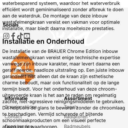
waterbesparend systeem, waardoor het waterverbruik
efficiënt wordt geminimaliseerd zonder afbreuk te doen
aan de waterdruk. De montage van deze inbouw
wastafelmengkraan vereist een vakman voor optimale
Socials
installatie, maar biedt daarna moeiteloze prestaties.
Installatie en Onderhoud
De installatie van de BRAUER Chrome Edition inbouw
wastafelmengkraan vereist enige technische expertise
vanwege zijn inbouw karakter, maar levert daarna een
geraffineerde, naadloze uitstraling op. Een juiste inbouw
garandeert niet alleen dat de kraan zijn esthetische
charme behoudt, maar ook functionaliteit op de lange
termijn biedt. Voor het onderhoud van deze chroom-
uitgevoerde kraan is het aan te raden om regelmatig
Informatie
Assortiment
zachte, niet-agressieve reinigingsmiddelen te gebruiken.
Openingstijden
Tegels
Dit helpt om de glans te bewaren zonder de chroomlaag
te beschadigen. Vermijd schurende of bijtende
Contact
Radiatoren
schoonmaakproducten om een visueel perfecte
Onze service
Badmeubels
afwerking te waarborgen.