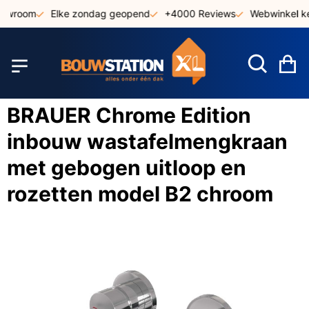
Ga
owroom
Elke zondag geopend
+4000 Reviews
Webwinkel ke
naar
de
inhoud
W
BRAUER Chrome Edition
inbouw wastafelmengkraan
met gebogen uitloop en
rozetten model B2 chroom