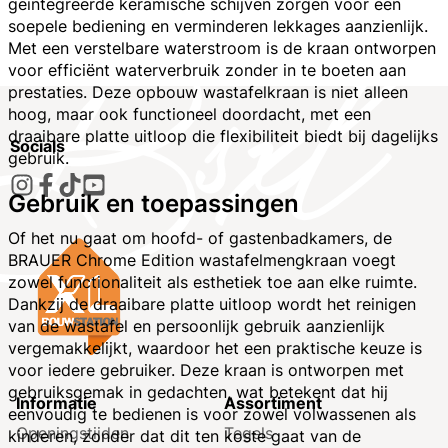
geïntegreerde keramische schijven zorgen voor een
soepele bediening en verminderen lekkages aanzienlijk.
Met een verstelbare waterstroom is de kraan ontworpen
voor efficiënt waterverbruik zonder in te boeten aan
prestaties. Deze opbouw wastafelkraan is niet alleen
hoog, maar ook functioneel doordacht, met een
draaibare platte uitloop die flexibiliteit biedt bij dagelijks
Socials
gebruik.
Gebruik en toepassingen
Of het nu gaat om hoofd- of gastenbadkamers, de
BRAUER Chrome Edition wastafelmengkraan voegt
zowel functionaliteit als esthetiek toe aan elke ruimte.
Dankzij de draaibare platte uitloop wordt het reinigen
van de wastafel en persoonlijk gebruik aanzienlijk
vergemakkelijkt, waardoor het een praktische keuze is
voor iedere gebruiker. Deze kraan is ontworpen met
gebruiksgemak in gedachten, wat betekent dat hij
Informatie
Assortiment
eenvoudig te bedienen is voor zowel volwassenen als
Openingstijden
Tegels
kinderen, zonder dat dit ten koste gaat van de