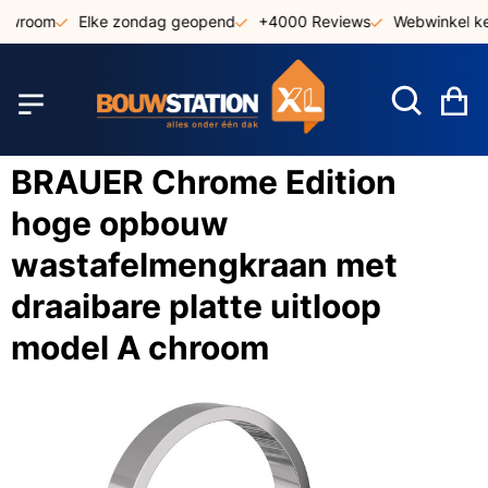
Ga
owroom
Elke zondag geopend
+4000 Reviews
Webwinkel keu
naar
de
inhoud
W
BRAUER Chrome Edition
hoge opbouw
wastafelmengkraan met
draaibare platte uitloop
model A chroom