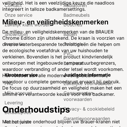
veiligheid. Het is een veelzijdige keuze die naadloos
Contact
Radiatoren
integreert in talloze badkamersettings.
Onze service
Badmeubels
Milieu- en veiligheidskenmerken
Zakelijk klant worden
Douches
De milieu- en veiligheidskenmerken van de BRAUER
Showroom
Baden
Chrome Edition zijn uitstekend. De kraan is voorzien van
Inspiratie
Toiletten
diverse waterbesparende technologieën die helpen om
de ecologische voetafdruk van uw huishouden te
PVC
verkleinen. Bovendien is het product kindvriendelijk
ontworpen met ingebouwde temperatuurbegrenzers,
Laminaat
waardoor verbranding of ander letsel wordt voorkomen.
Klantenservice
Juridische informatie
Het voldoet aan alle moderne veiligheidsnormen,
waardoor u complete gemoedsrust ervaart bij gebruik.
FAQ
Zakelijke Voorwaarden
De focus op duurzaamheid en veiligheid maken het een
Mijn account
Consumenten­
slimme en verantwoorde keuze voor elke badkamer.
voorwaarden
Levering
Onderhoudstips
Privacy- & cookiebeleid
Betaalopties
Garantie­voorwaarden
Met het juiste onderhoud blijven uw Brauer-kranen niet
Retourneren