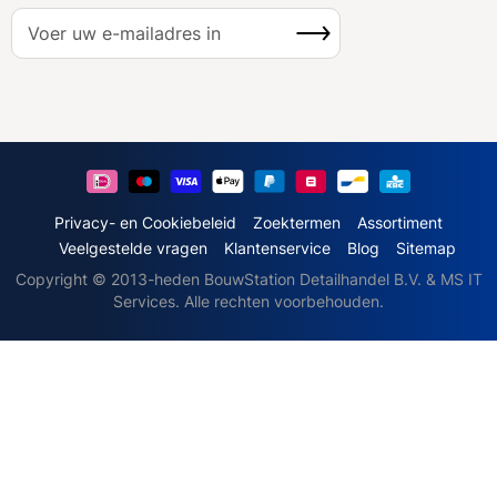
A
Inschrijven
b
o
n
n
e
e
r
u
Privacy- en Cookiebeleid
Zoektermen
Assortiment
o
Veelgestelde vragen
Klantenservice
Blog
Sitemap
p
Copyright © 2013-heden BouwStation Detailhandel B.V. & MS IT
o
Services. Alle rechten voorbehouden.
n
z
e
n
i
e
u
w