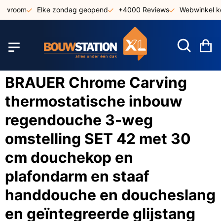
Ga
owroom
Elke zondag geopend
+4000 Reviews
Webwinkel ke
naar
de
inhoud
W
BRAUER Chrome Carving
thermostatische inbouw
regendouche 3-weg
omstelling SET 42 met 30
cm douchekop en
plafondarm en staaf
handdouche en doucheslang
en geïntegreerde glijstang