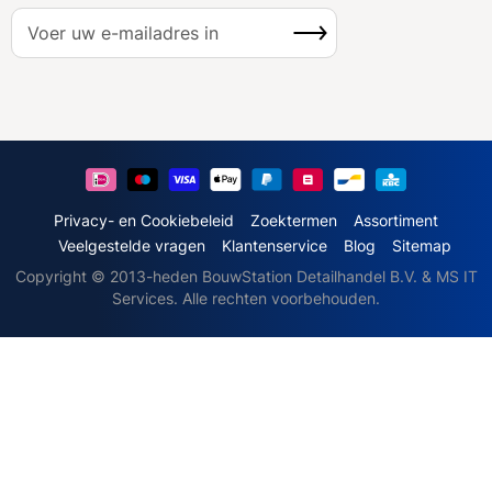
A
Inschrijven
b
o
n
n
e
e
r
u
Privacy- en Cookiebeleid
Zoektermen
Assortiment
o
Veelgestelde vragen
Klantenservice
Blog
Sitemap
p
Copyright © 2013-heden BouwStation Detailhandel B.V. & MS IT
o
Services. Alle rechten voorbehouden.
n
z
e
n
i
e
u
w