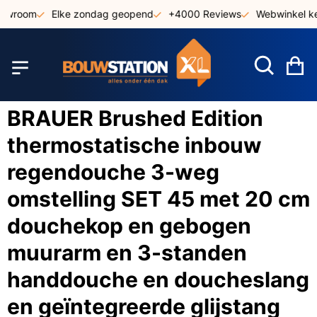
Ga
owroom
Elke zondag geopend
+4000 Reviews
Webwinkel keu
naar
de
inhoud
W
BRAUER Brushed Edition
thermostatische inbouw
regendouche 3-weg
omstelling SET 45 met 20 cm
douchekop en gebogen
muurarm en 3-standen
handdouche en doucheslang
en geïntegreerde glijstang