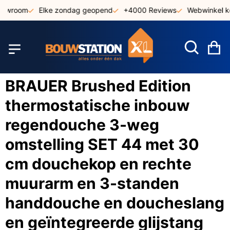
Ga
howroom
Elke zondag geopend
+4000 Reviews
Webwinkel ke
naar
de
inhoud
W
BRAUER Brushed Edition
thermostatische inbouw
regendouche 3-weg
omstelling SET 44 met 30
cm douchekop en rechte
muurarm en 3-standen
handdouche en doucheslang
en geïntegreerde glijstang