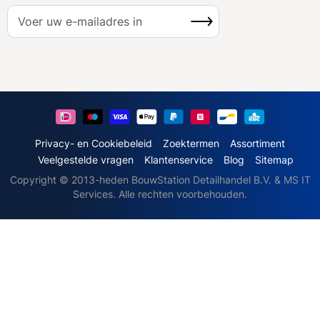
A
Inschrijven
b
o
n
n
e
e
r
u
Privacy- en Cookiebeleid
Zoektermen
Assortiment
o
Veelgestelde vragen
Klantenservice
Blog
Sitemap
p
Copyright © 2013-heden BouwStation Detailhandel B.V. & MS IT
o
Services. Alle rechten voorbehouden.
n
z
e
n
i
e
u
w