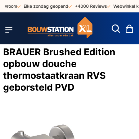
Ga
howroom
Elke zondag geopend
+4000 Reviews
Webwinkel ke
naar
de
inhoud
W
BRAUER Brushed Edition
opbouw douche
thermostaatkraan RVS
geborsteld PVD