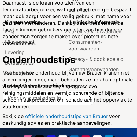
Daarnaast is de kraan voorzien van een
temperatuurbegrenzer, wat niet alleen energie bespaart
Laminaat
maar ook zorgt voor een veilig gebruik, met name voor
Klantenservice
Juridische informatie
gezinnen met kinderen. Dankzij deze beschermende
functie kunnen gebruikers genieten van hun douche
FAQ
Zakelijke Voorwaarden
zonder zich zorgen te maken over plotseling hete
Mijn account
Consumenten­
waterstromen.
voorwaarden
Levering
Onderhoudstips
Privacy- & cookiebeleid
Betaalopties
Garantie­voorwaarden
Met het juiste onderhoud blijven uw Brauer-kranen niet
Retourneren
alleen langer mooi, maar behouden ze ook hun optimale
Aanmelden voor aanbiedingen
werking. Gebruik zachte, niet-agressieve
reinigingsmiddelen en vermijd schurende of bijtende
A
Inschrijven
schoonmaakproducten om schade aan het oppervlak te
b
voorkomen.
o
n
Bekijk de
officiële onderhoudstips van Brauer
voor
n
deskundig advies en praktische aanbevelingen.
e
e