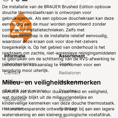
De installatie van de BRAUER Brushed Edition opbouw
douche thermostaatkraan is ontworpen voor
gebruiksgemak. Als een opbouw douchekraan kan deze
eenvoudig aan de muur worden gemonteerd zonder
complexe installatietechnieken. Zelfs met
basisgereedschap is de installatie relatief eenvoudig,
waardoor deze kraan ook voor doe-het-zelvers
toegankelijk is. Op het gebied van onderhoud is het
raadzaam om zachte, niet-agressieve reinigingsmiddelen
Informatie
Assortiment
te gebruiken om de schittering van de RVS-afwerking te
Openingstijden
Tegels
behouden en kalkaanslag te voorkomen voor een
langdurig mooi uiterlijk.
Contact
Radiatoren
Milieu- en veiligheidskenmerken
Onze service
Badmeubels
Zakelijk klant worden
Douches
BRAUER zet zich in voor duurzaamheid en veiligheid,
wat duidelijk blijkt uit de milieuvriendelijke en
Showroom
Baden
kinderveilige kenmerken van deze douche thermostaatk.
Inspiratie
Toiletten
Het waterbesparende ontwerp draagt bij aan een lagere
waterrekening en een kleinere ecologische voetafdruk.
PVC