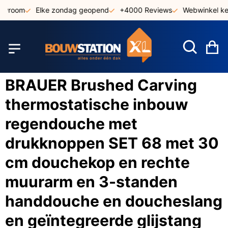
Ga
owroom
Elke zondag geopend
+4000 Reviews
Webwinkel keu
naar
de
inhoud
W
BRAUER Brushed Carving
thermostatische inbouw
regendouche met
drukknoppen SET 68 met 30
cm douchekop en rechte
muurarm en 3-standen
handdouche en doucheslang
en geïntegreerde glijstang