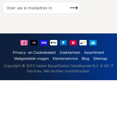
A
Inschrijven
b
o
n
n
e
e
r
u
Privacy- en Cookiebeleid
Zoektermen
Assortiment
o
Veelgestelde vragen
Klantenservice
Blog
Sitemap
p
Copyright © 2013-heden BouwStation Detailhandel B.V. & MS IT
o
Services. Alle rechten voorbehouden.
n
z
e
n
i
e
u
w