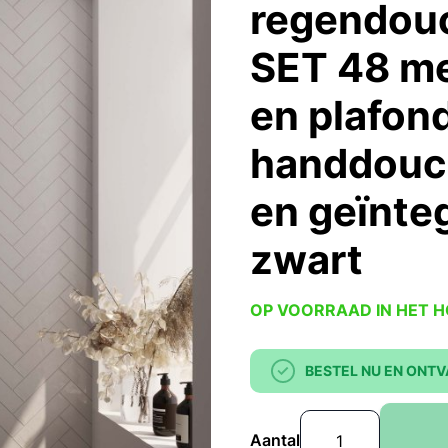
regendouc
SET 48 m
en plafon
handdouc
en geïnte
zwart
OP VOORRAAD IN HET 
BESTEL NU EN ONTV
Aantal