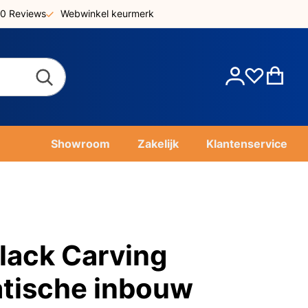
0 Reviews
Webwinkel keurmerk
Account
Win
Showroom
Zakelijk
Klantenservice
lack Carving
tische inbouw