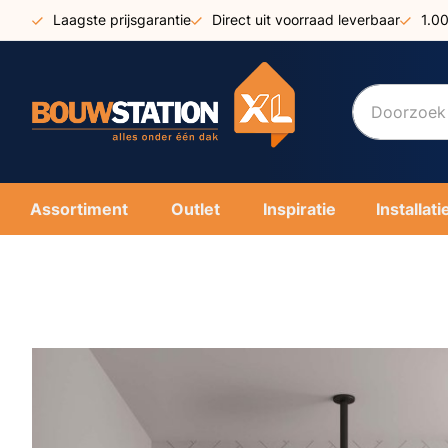
Ga
Laagste prijsgarantie
Direct uit voorraad leverbaar
1.0
naar
de
inhoud
Assortiment
Outlet
Inspiratie
Installati