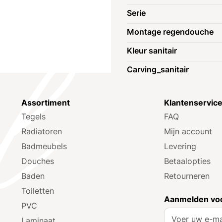
Serie
Montage regendouche
Kleur sanitair
Carving_sanitair
Assortiment
Klantenservic
Tegels
FAQ
Radiatoren
Mijn account
Badmeubels
Levering
Douches
Betaalopties
Baden
Retourneren
Toiletten
Aanmelden voo
PVC
A
Laminaat