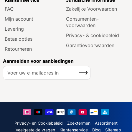
FAQ
Zakelijke Voorwaarden
Mijn account
Consumenten­
voorwaarden
Levering
Privacy- & cookiebeleid
Betaalopties
Garantie­voorwaarden
Retourneren
Aanmelden voor aanbiedingen
A
Inschrijven
b
o
n
n
e
e
r
u
Privacy- en Cookiebeleid
Zoektermen
Assortiment
o
Veelgestelde vragen
Klantenservice
Blog
Sitemap