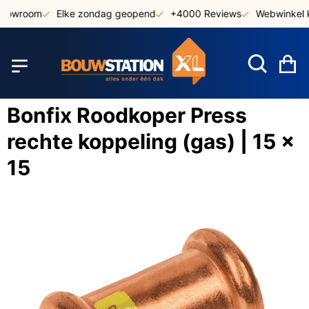
Ga
showroom
Elke zondag geopend
+4000 Reviews
Webwinkel k
naar
de
inhoud
W
Bonfix Roodkoper Press
rechte koppeling (gas) | 15 x
15