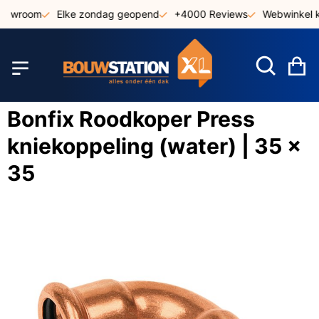
Ga
showroom
Elke zondag geopend
+4000 Reviews
Webwinkel k
naar
de
inhoud
W
Bonfix Roodkoper Press
kniekoppeling (water) | 35 x
35