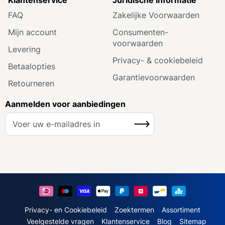
FAQ
Zakelijke Voorwaarden
Mijn account
Consumenten­
voorwaarden
Levering
Privacy- & cookiebeleid
Betaalopties
Garantie­voorwaarden
Retourneren
Aanmelden voor aanbiedingen
A
Inschrijven
b
o
n
n
e
e
r
u
Privacy- en Cookiebeleid
Zoektermen
Assortiment
o
Veelgestelde vragen
Klantenservice
Blog
Sitemap