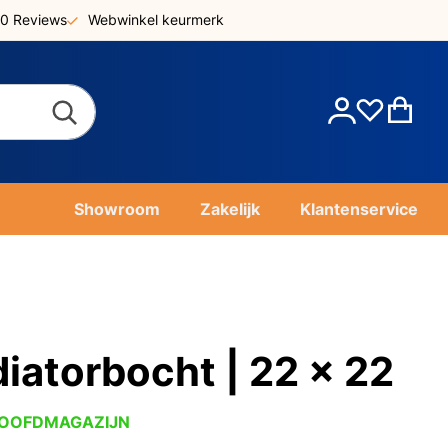
0 Reviews
Webwinkel keurmerk
Account
Win
Showroom
Zakelijk
Klantenservice
iatorbocht | 22 x 22
HOOFDMAGAZIJN