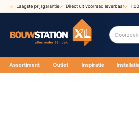
Ga
Laagste prijsgarantie
Direct uit voorraad leverbaar
1.0
naar
de
inhoud
Assortiment
Outlet
Inspiratie
Installati