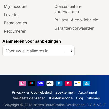
Mijn account
Consumenten­
voorwaarden
Levering
Privacy- & cookiebeleid
Betaalopties
Garantie­voorwaarden
Retourneren
Aanmelden voor aanbiedingen
A
Inschrijven
b
o
n
n
e
e
r
u
Privacy- en Cookiebeleid
Zoektermen
Assortiment
o
Veelgestelde vragen
Klantenservice
Blog
Sitemap
p
Copyright © 2013-heden BouwStation Detailhandel B.V. & MS IT
o