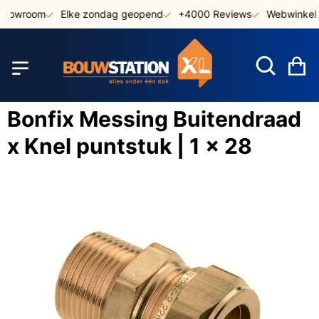
Ga
 showroom
Elke zondag geopend
+4000 Reviews
Webwinkel 
naar
de
inhoud
W
Bonfix Messing Buitendraad
x Knel puntstuk | 1 x 28