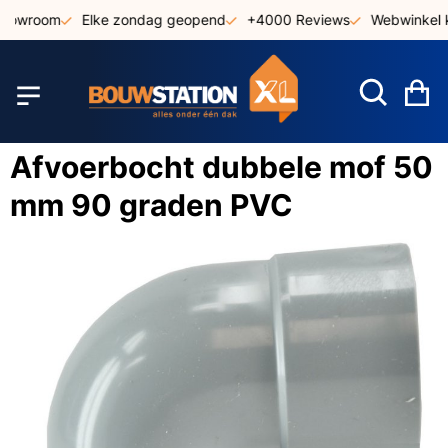
Ga
showroom
Elke zondag geopend
+4000 Reviews
Webwinkel k
naar
de
inhoud
W
Afvoerbocht dubbele mof 50
mm 90 graden PVC