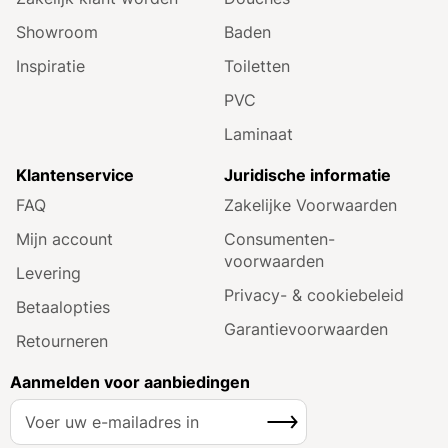
Showroom
Baden
Inspiratie
Toiletten
PVC
Laminaat
Klantenservice
Juridische informatie
FAQ
Zakelijke Voorwaarden
Mijn account
Consumenten­
voorwaarden
Levering
Privacy- & cookiebeleid
Betaalopties
Garantie­voorwaarden
Retourneren
Aanmelden voor aanbiedingen
A
Inschrijven
b