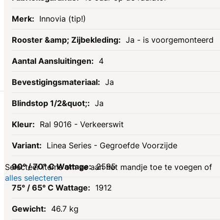
Innovia (tip!)
Ja - is voorgemonteerd
4
Ja
Gerelateerde
Ja
Ral 9016 - Verkeerswit
producten
Linea Series - Gegroefde Voorzijde
2595
Selecteer items om ze aan het mandje toe te voegen of
alles selecteren
1912
46.7 kg