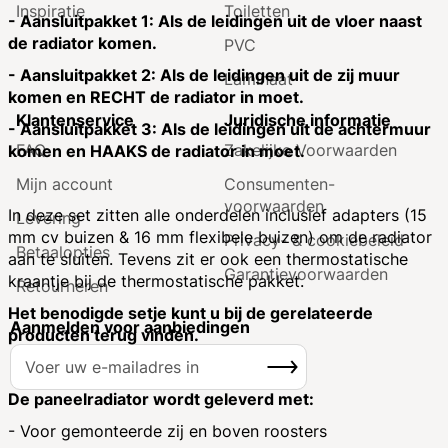
Inspiratie
Toiletten
- Aansluitpakket 1: Als de leidingen uit de vloer naast
de radiator komen.
PVC
- Aansluitpakket 2: Als de leidingen uit de zij muur
Laminaat
komen en RECHT de radiator in moet.
Klantenservice
Juridische informatie
- Aansluitpakket 3: Als de leidingen uit de achtermuur
FAQ
Zakelijke Voorwaarden
komen en HAAKS de radiator in moet.
Mijn account
Consumenten­
voorwaarden
In deze set zitten alle onderdelen inclusief adapters (15
Levering
mm cv buizen & 16 mm flexibele buizen) om de radiator
Privacy- & cookiebeleid
Betaalopties
aan te sluiten. Tevens zit er ook een thermostatische
Garantie­voorwaarden
kraantje bij de thermostatische pakket.
Retourneren
Het benodigde setje kunt u bij de gerelateerde
Aanmelden voor aanbiedingen
producten terug vinden.
A
Inschrijven
b
o
De paneelradiator wordt geleverd met:
n
- Voor gemonteerde zij en boven roosters
n