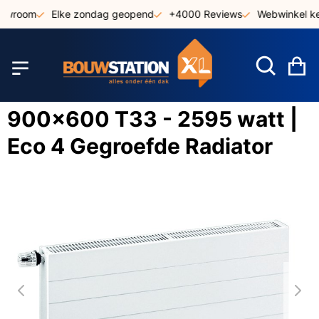
Ga
owroom
Elke zondag geopend
+4000 Reviews
Webwinkel keu
naar
de
inhoud
W
900x600 T33 - 2595 watt |
Eco 4 Gegroefde Radiator