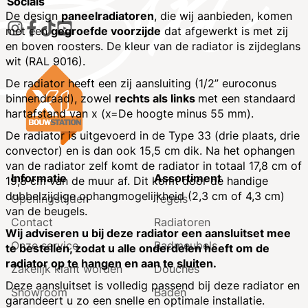
Socials
De design
paneelradiatoren
, die wij aanbieden, komen
met een
gegroefde voorzijde
dat afgewerkt is met zij
en boven roosters. De kleur van de radiator is zijdeglans
wit (RAL 9016).
De radiator heeft een zij aansluiting (1/2” euroconus
binnendraad), zowel
rechts als links
met een standaard
hartafstand van x (x=De hoogte minus 55 mm).
De radiator is uitgevoerd in de Type 33 (drie plaats, drie
convector) en is dan ook 15,5 cm dik. Na het ophangen
van de radiator zelf komt de radiator in totaal 17,8 cm of
Informatie
Assortiment
19,8 cm van de muur af. Dit komt door de handige
dubbelzijdige ophangmogelijkheid (2,3 cm of 4,3 cm)
Openingstijden
Tegels
van de beugels.
Contact
Radiatoren
Wij adviseren u bij deze radiator een aansluitset mee
Onze service
Badmeubels
te bestellen, zodat u alle onderdelen heeft om de
radiator op te hangen en aan te sluiten.
Zakelijk klant worden
Douches
Deze aansluitset is volledig passend bij deze radiator en
Showroom
Baden
garandeert u zo een snelle en optimale installatie.