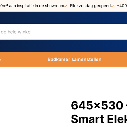
00m² aan inspiratie in de showroom
Elke zondag geopend
+400
e
Badkamer samenstellen
645x530 –
Smart Ele