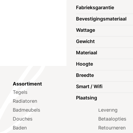
Fabrieksgarantie
Bevestigingsmateriaal
Wattage
Gewicht
Materiaal
Hoogte
Breedte
Assortiment
Klantenservic
Smart / Wifi
Tegels
FAQ
Plaatsing
Radiatoren
Mijn account
Badmeubels
Levering
Douches
Betaalopties
Baden
Retourneren