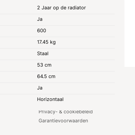
2 Jaar op de radiator
Ja
600
17.45 kg
Staal
53 cm
64.5 cm
e
Juridische informatie
Ja
Zakelijke Voorwaarden
Horizontaal
Consumenten­voorwaarden
Privacy- & cookiebeleid
Garantie­voorwaarden