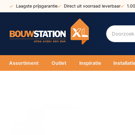
Ga
Laagste prijsgarantie
Direct uit voorraad leverbaar
1.0
naar
de
inhoud
Assortiment
Outlet
Inspiratie
Installati