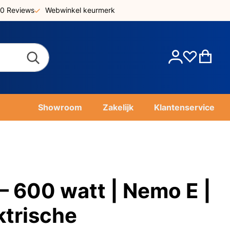
0 Reviews
Webwinkel keurmerk
Account
Win
Showroom
Zakelijk
Klantenservice
 600 watt | Nemo E |
ktrische