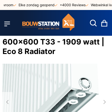
Ga
owroom
Elke zondag geopend
+4000 Reviews
Webwinkel ke
naar
de
inhoud
W
600x600 T33 - 1909 watt |
Eco 8 Radiator