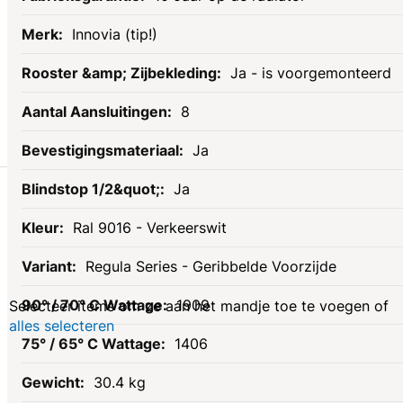
Innovia (tip!)
Ja - is voorgemonteerd
8
Ja
Gerelateerde
Ja
Ral 9016 - Verkeerswit
producten
Regula Series - Geribbelde Voorzijde
1909
Selecteer items om ze aan het mandje toe te voegen of
alles selecteren
1406
30.4 kg