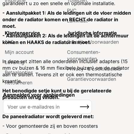
Inspiratie
Toiletten
garandeert u zo een snelle en optimale installatie.
PVC
- Aansluitpakket 1: Als de leidingen uit de vloer midden
onder de radiator komen en RECHT de radiator in
Laminaat
moet.
Klantenservice
Juridische informatie
- Aansluitpakket 2: Als de leidingen uit de achtermuur
FAQ
Zakelijke Voorwaarden
komen en HAAKS de radiator in moet.
Mijn account
Consumenten­
voorwaarden
In deze set zitten alle onderdelen inclusief adapters (15
Levering
mm cv buizen & 16 mm flexibele buizen) om de radiator
Privacy- & cookiebeleid
Betaalopties
aan te sluiten. Tevens zit er ook een thermostatische
Garantie­voorwaarden
kraantje.
Retourneren
Het benodigde setje kunt u bij de gerelateerde
Aanmelden voor aanbiedingen
producten terug vinden.
A
Inschrijven
b
o
De paneelradiator wordt geleverd met:
n
- Voor gemonteerde zij en boven roosters
n