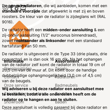
De
paneelradiatoren
, die wij aanbieden, komen met een
standaard voorzijde
dat afgewerkt is met zij en boven
roosters. De kleur van de radiator is zijdeglans wit (RAL
9016).
De radiator heeft een
midden-onder aansluiting
& een
zij-onder aansluiting (1/2” euroconus binnendraad),
zowel
rechtsonder als linksonder
met een standaard
hartafstand van 50 mm.
De radiator is uitgevoerd in de Type 33 (drie plaats, drie
convector) en is dan ook 16 cm dik. Na het ophangen
Informatie
Assortiment
van de radiator zelf komt de radiator in totaal 19 cm of
Openingstijden
Tegels
20,5 cm van de muur af. Dit komt door de handige
dubbelzijdige ophangmogelijkheid (3,0 cm of 4,5 cm)
Contact
Radiatoren
van de beugels.
Onze service
Badmeubels
Wij adviseren u bij deze radiator een aansluitset mee
Zakelijk klant worden
Douches
te bestellen, zodat u alle onderdelen heeft om de
radiator op te hangen en aan te sluiten.
Showroom
Baden
Deze aansluitset is volledig passend bij deze radiator en