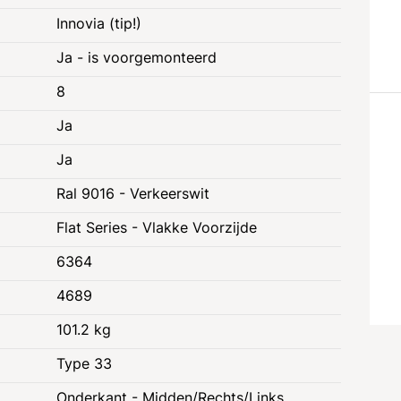
Innovia (tip!)
Ja - is voorgemonteerd
8
Ja
Ja
Ral 9016 - Verkeerswit
Flat Series - Vlakke Voorzijde
6364
4689
101.2 kg
Type 33
e
Juridische informatie
Onderkant - Midden/Rechts/Links