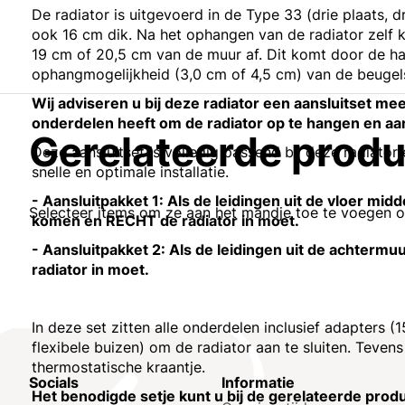
De radiator is uitgevoerd in de Type 33 (drie plaats, d
ook 16 cm dik. Na het ophangen van de radiator zelf k
19 cm of 20,5 cm van de muur af. Dit komt door de ha
ophangmogelijkheid (3,0 cm of 4,5 cm) van de beugel
Wij adviseren u bij deze radiator een aansluitset mee 
onderdelen heeft om de radiator op te hangen en aan
Gerelateerde prod
Deze aansluitset is volledig passend bij deze radiator
snelle en optimale installatie.
- Aansluitpakket 1: Als de leidingen uit de vloer mid
Selecteer items om ze aan het mandje toe te voegen 
komen en RECHT de radiator in moet.
- Aansluitpakket 2: Als de leidingen uit de achter
radiator in moet.
In deze set zitten alle onderdelen inclusief adapters
flexibele buizen) om de radiator aan te sluiten. Tevens
thermostatische kraantje.
Socials
Informatie
Het benodigde setje kunt u bij de gerelateerde prod