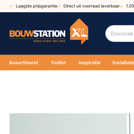
Ga
Laagste prijsgarantie
Direct uit voorraad leverbaar
1.0
naar
de
inhoud
Assortiment
Outlet
Inspiratie
Installati