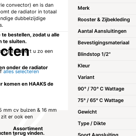
rie convector) en is dan
Merk
omt de radiator in totaal
ndige dubbelzijdige
Rooster & Zijbekleding
s.
Aantal Aansluitingen
te bestellen, zodat u alle
 te sluiten.
Bevestigingsmateriaal
ucten
 en garandeert u zo een
Blindstop 1/2"
Kleur
den onder de radiator
of
alles selecteren
Variant
muur komen en HAAKS de
90° / 70° C Wattage
75° / 65° C Wattage
 (15 mm cv buizen & 16 mm
Gewicht
 zit er ook een
Type / Dikte
Assortiment
Klantenservic
ucten terug vinden.
Soort Aansluiting