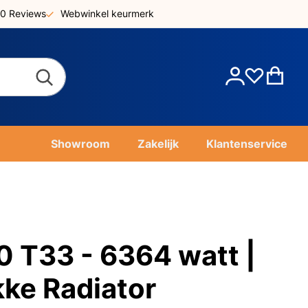
0 Reviews
Webwinkel keurmerk
Account
Win
Showroom
Zakelijk
Klantenservice
T33 - 6364 watt |
kke Radiator