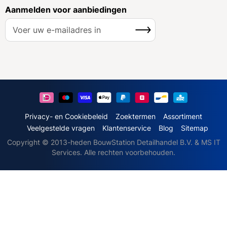
Aanmelden voor aanbiedingen
A
Inschrijven
b
o
n
n
e
e
r
u
Privacy- en Cookiebeleid
Zoektermen
Assortiment
o
Veelgestelde vragen
Klantenservice
Blog
Sitemap
p
Copyright © 2013-heden BouwStation Detailhandel B.V. & MS IT
o
Services. Alle rechten voorbehouden.
n
z
e
n
i
e
u