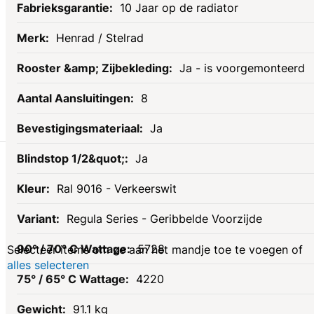
10 Jaar op de radiator
Henrad / Stelrad
Ja - is voorgemonteerd
8
Ja
Gerelateerde
Ja
Ral 9016 - Verkeerswit
producten
Regula Series - Geribbelde Voorzijde
5728
Selecteer items om ze aan het mandje toe te voegen of
alles selecteren
4220
91.1 kg