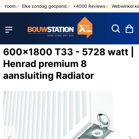
Ga
owroom
Elke zondag geopend
+4000 Reviews
Webwinkel keu
naar
de
inhoud
W
600x1800 T33 - 5728 watt |
Henrad premium 8
aansluiting Radiator