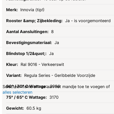
Innovia (tip!)
Ja - is voorgemonteerd
8
Ja
Gerelateerde
Ja
Ral 9016 - Verkeerswit
producten
Regula Series - Geribbelde Voorzijde
3996
Selecteer items om ze aan het mandje toe te voegen of
alles selecteren
3170
60.5 kg