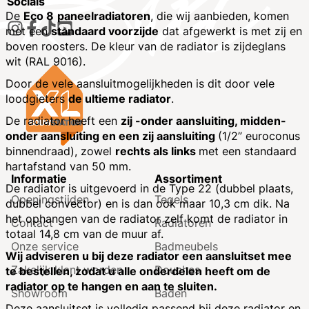
Socials
De
Eco 8
paneelradiatoren
, die wij aanbieden, komen
met een
standaard voorzijde
dat afgewerkt is met zij en
boven roosters. De kleur van de radiator is zijdeglans
wit (RAL 9016).
Door de vele aansluitmogelijkheden is dit door vele
loodgieters
de ultieme radiator
.
De radiator heeft een
zij -onder aansluiting, midden-
onder aansluiting en een zij aansluiting
(1/2” euroconus
binnendraad), zowel
rechts als links
met een standaard
hartafstand van 50 mm.
Informatie
Assortiment
De radiator is uitgevoerd in de Type 22 (dubbel plaats,
Openingstijden
Tegels
dubbel convector) en is dan ook maar 10,3 cm dik. Na
het ophangen van de radiator zelf komt de radiator in
Contact
Radiatoren
totaal 14,8 cm van de muur af.
Onze service
Badmeubels
Wij adviseren u bij deze radiator een aansluitset mee
Zakelijk klant worden
Douches
te bestellen, zodat u alle onderdelen heeft om de
radiator op te hangen en aan te sluiten.
Showroom
Baden
Deze aansluitset is volledig passend bij deze radiator en