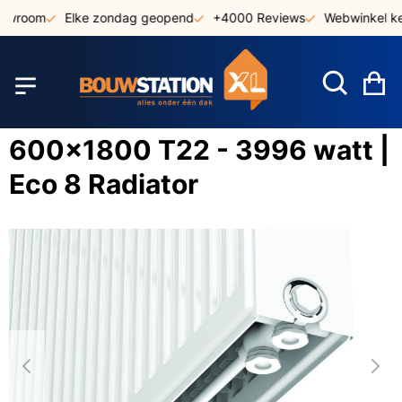
Ga
owroom
Elke zondag geopend
+4000 Reviews
Webwinkel keu
naar
de
inhoud
W
600x1800 T22 - 3996 watt |
Eco 8 Radiator