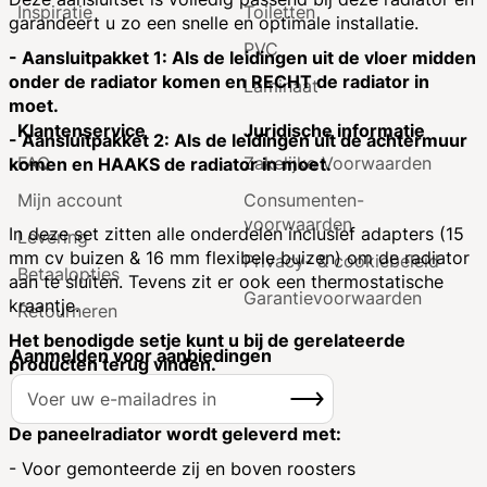
Inspiratie
Toiletten
garandeert u zo een snelle en optimale installatie.
PVC
- Aansluitpakket 1: Als de leidingen uit de vloer midden
onder de radiator komen en RECHT de radiator in
Laminaat
moet.
Klantenservice
Juridische informatie
- Aansluitpakket 2: Als de leidingen uit de achtermuur
FAQ
Zakelijke Voorwaarden
komen en HAAKS de radiator in moet.
Mijn account
Consumenten­
voorwaarden
In deze set zitten alle onderdelen inclusief adapters (15
Levering
mm cv buizen & 16 mm flexibele buizen) om de radiator
Privacy- & cookiebeleid
Betaalopties
aan te sluiten. Tevens zit er ook een thermostatische
Garantie­voorwaarden
kraantje.
Retourneren
Het benodigde setje kunt u bij de gerelateerde
Aanmelden voor aanbiedingen
producten terug vinden.
A
Inschrijven
b
o
De paneelradiator wordt geleverd met:
n
- Voor gemonteerde zij en boven roosters
n