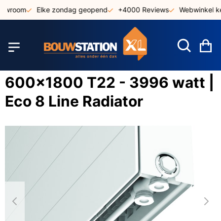
Ga
owroom
Elke zondag geopend
+4000 Reviews
Webwinkel ke
naar
de
inhoud
W
600x1800 T22 - 3996 watt |
Eco 8 Line Radiator