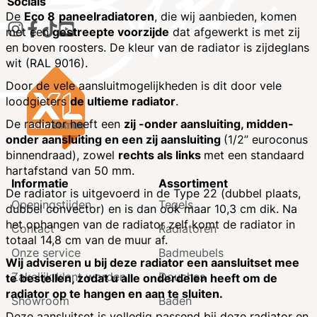
Socials
De
Eco 8
paneelradiatoren
, die wij aanbieden, komen
met een
gestreepte voorzijde
dat afgewerkt is met zij
en boven roosters. De kleur van de radiator is zijdeglans
wit (RAL 9016).
Door de vele aansluitmogelijkheden is dit door vele
loodgieters
de ultieme radiator
.
De radiator heeft een
zij -onder aansluiting, midden-
onder aansluiting en een zij aansluiting
(1/2” euroconus
binnendraad), zowel
rechts als links
met een standaard
hartafstand van 50 mm.
Informatie
Assortiment
De radiator is uitgevoerd in de Type 22 (dubbel plaats,
Openingstijden
Tegels
dubbel convector) en is dan ook maar 10,3 cm dik. Na
het ophangen van de radiator zelf komt de radiator in
Contact
Radiatoren
totaal 14,8 cm van de muur af.
Onze service
Badmeubels
Wij adviseren u bij deze radiator een aansluitset mee
Zakelijk klant worden
Douches
te bestellen, zodat u alle onderdelen heeft om de
radiator op te hangen en aan te sluiten.
Showroom
Baden
Deze aansluitset is volledig passend bij deze radiator en