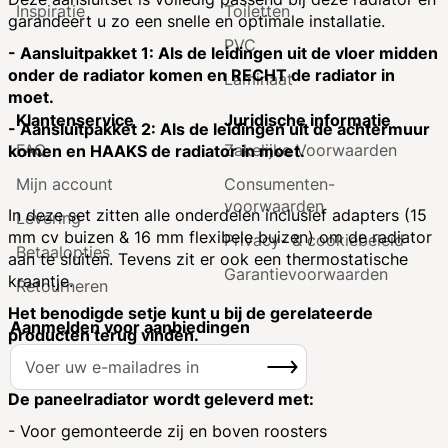
Inspiratie
Toiletten
garandeert u zo een snelle en optimale installatie.
PVC
- Aansluitpakket 1: Als de leidingen uit de vloer midden
onder de radiator komen en RECHT de radiator in
Laminaat
moet.
Klantenservice
Juridische informatie
- Aansluitpakket 2: Als de leidingen uit de achtermuur
FAQ
Zakelijke Voorwaarden
komen en HAAKS de radiator in moet.
Mijn account
Consumenten­
voorwaarden
In deze set zitten alle onderdelen inclusief adapters (15
Levering
mm cv buizen & 16 mm flexibele buizen) om de radiator
Privacy- & cookiebeleid
Betaalopties
aan te sluiten. Tevens zit er ook een thermostatische
Garantie­voorwaarden
kraantje.
Retourneren
Het benodigde setje kunt u bij de gerelateerde
Aanmelden voor aanbiedingen
producten terug vinden.
A
Inschrijven
b
o
De paneelradiator wordt geleverd met:
n
- Voor gemonteerde zij en boven roosters
n