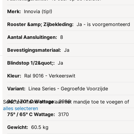
Innovia (tip!)
Ja - is voorgemonteerd
8
Ja
Gerelateerde
Ja
Ral 9016 - Verkeerswit
producten
Linea Series - Gegroefde Voorzijde
3996
Selecteer items om ze aan het mandje toe te voegen of
alles selecteren
3170
60.5 kg