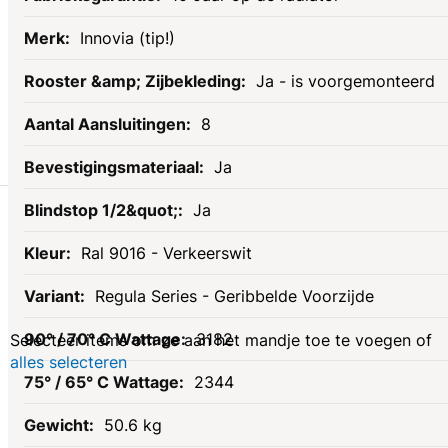
Innovia (tip!)
Ja - is voorgemonteerd
8
Ja
Gerelateerde
Ja
Ral 9016 - Verkeerswit
producten
Regula Series - Geribbelde Voorzijde
3182
Selecteer items om ze aan het mandje toe te voegen of
alles selecteren
2344
50.6 kg