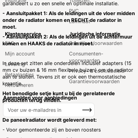
Inspiratie
Toiletten
garandeert u zo een snelle en optimale installatie.
PVC
- Aansluitpakket 1: Als de leidingen uit de vloer midden
onder de radiator komen en RECHT de radiator in
Laminaat
moet.
Klantenservice
Juridische informatie
- Aansluitpakket 2: Als de leidingen uit de achtermuur
FAQ
Zakelijke Voorwaarden
komen en HAAKS de radiator in moet.
Mijn account
Consumenten­
voorwaarden
In deze set zitten alle onderdelen inclusief adapters (15
Levering
mm cv buizen & 16 mm flexibele buizen) om de radiator
Privacy- & cookiebeleid
Betaalopties
aan te sluiten. Tevens zit er ook een thermostatische
Garantie­voorwaarden
kraantje.
Retourneren
Het benodigde setje kunt u bij de gerelateerde
Aanmelden voor aanbiedingen
producten terug vinden.
A
Inschrijven
b
o
De paneelradiator wordt geleverd met:
n
- Voor gemonteerde zij en boven roosters
n