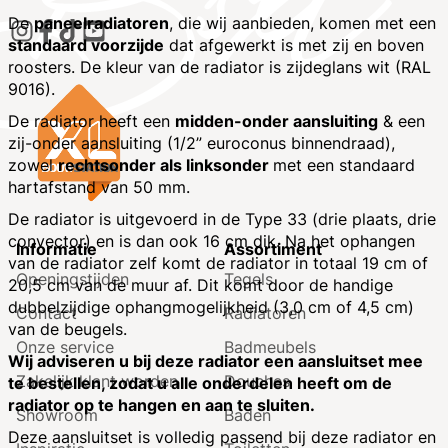
De
paneelradiatoren
, die wij aanbieden, komen met een
standaard voorzijde
dat afgewerkt is met zij en boven
roosters. De kleur van de radiator is zijdeglans wit (RAL
9016).
De radiator heeft een
midden-onder aansluiting
& een
zij-onder aansluiting (1/2” euroconus binnendraad),
zowel
rechtsonder als linksonder
met een standaard
hartafstand van 50 mm.
De radiator is uitgevoerd in de Type 33 (drie plaats, drie
convector) en is dan ook 16 cm dik. Na het ophangen
Informatie
Assortiment
van de radiator zelf komt de radiator in totaal 19 cm of
Openingstijden
Tegels
20,5 cm van de muur af. Dit komt door de handige
dubbelzijdige ophangmogelijkheid (3,0 cm of 4,5 cm)
Contact
Radiatoren
van de beugels.
Onze service
Badmeubels
Wij adviseren u bij deze radiator een aansluitset mee
Zakelijk klant worden
Douches
te bestellen, zodat u alle onderdelen heeft om de
radiator op te hangen en aan te sluiten.
Showroom
Baden
Deze aansluitset is volledig passend bij deze radiator en