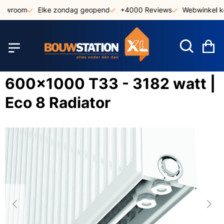
Ga
owroom
Elke zondag geopend
+4000 Reviews
Webwinkel ke
naar
de
inhoud
W
600x1000 T33 - 3182 watt |
Eco 8 Radiator