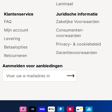
Laminaat
Klantenservice
Juridische informatie
FAQ
Zakelijke Voorwaarden
Mijn account
Consumenten­
voorwaarden
Levering
Privacy- & cookiebeleid
Betaalopties
Garantie­voorwaarden
Retourneren
Aanmelden voor aanbiedingen
A
Inschrijven
b
o
n
n
e
e
r