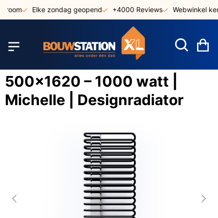
Ga
wroom
Elke zondag geopend
+4000 Reviews
Webwinkel keur
naar
de
inhoud
W
500x1620 – 1000 watt |
Michelle | Designradiator