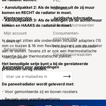
PVC
- Aansluitpakket 2: Als de leidingen uit de zij muur
Laminaat
komen en RECHT de radiator in moet.
Klantenservice
Juridische informatie
- Aansluitpakket 3: Als de leidingen uit de achtermuur
FAQ
Zakelijke Voorwaarden
komen en HAAKS de radiator in moet.
Mijn account
Consumenten­
voorwaarden
In deze set zitten alle onderdelen inclusief adapters (15
Levering
mm cv buizen & 16 mm flexibele buizen) om de radiator
Privacy- & cookiebeleid
Betaalopties
aan te sluiten. Tevens zit er ook een thermostatische
Garantie­voorwaarden
kraantje bij de thermostatische pakket.
Retourneren
Het benodigde setje kunt u bij de gerelateerde
Aanmelden voor aanbiedingen
producten terug vinden.
A
Inschrijven
b
o
De paneelradiator wordt geleverd met:
n
- Voor gemonteerde zij en boven roosters
n
- Beugels voor wandbevestiging
e
e