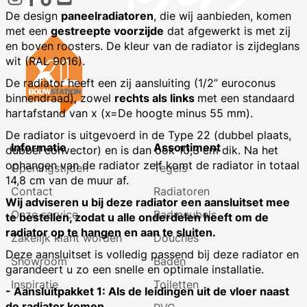
De design
paneelradiatoren
, die wij aanbieden, komen
met een
gestreepte voorzijde
dat afgewerkt is met zij
en boven roosters. De kleur van de radiator is zijdeglans
wit (RAL 9016).
De radiator heeft een zij aansluiting (1/2” euroconus
binnendraad), zowel
rechts als links
met een standaard
hartafstand van x (x=De hoogte minus 55 mm).
De radiator is uitgevoerd in de Type 22 (dubbel plaats,
Informatie
Assortiment
dubbel convector) en is dan ook 10,3 cm dik. Na het
ophangen van de radiator zelf komt de radiator in totaal
Openingstijden
Tegels
14,8 cm van de muur af.
Contact
Radiatoren
Wij adviseren u bij deze radiator een aansluitset mee
Onze service
Badmeubels
te bestellen, zodat u alle onderdelen heeft om de
radiator op te hangen en aan te sluiten.
Zakelijk klant worden
Douches
Deze aansluitset is volledig passend bij deze radiator en
Showroom
Baden
garandeert u zo een snelle en optimale installatie.
Inspiratie
Toiletten
- Aansluitpakket 1: Als de leidingen uit de vloer naast
de radiator komen.