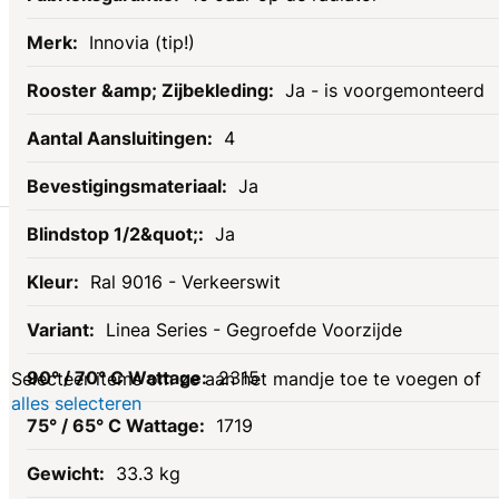
Innovia (tip!)
Ja - is voorgemonteerd
4
Ja
Gerelateerde
Ja
Ral 9016 - Verkeerswit
producten
Linea Series - Gegroefde Voorzijde
2315
Selecteer items om ze aan het mandje toe te voegen of
alles selecteren
1719
33.3 kg