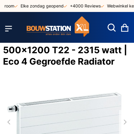
Ga
owroom
Elke zondag geopend
+4000 Reviews
Webwinkel keu
naar
de
inhoud
W
500x1200 T22 - 2315 watt |
Eco 4 Gegroefde Radiator