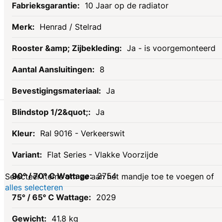
10 Jaar op de radiator
Henrad / Stelrad
Ja - is voorgemonteerd
8
Ja
Gerelateerde
Ja
Ral 9016 - Verkeerswit
producten
Flat Series - Vlakke Voorzijde
2754
Selecteer items om ze aan het mandje toe te voegen of
alles selecteren
2029
41.8 kg