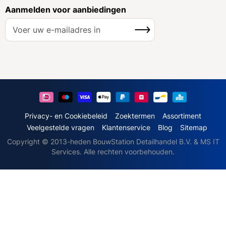
Aanmelden voor aanbiedingen
A
Inschrijven
b
o
n
n
e
e
r
u
Privacy- en Cookiebeleid
Zoektermen
Assortiment
o
Veelgestelde vragen
Klantenservice
Blog
Sitemap
p
Copyright © 2013-heden BouwStation Detailhandel B.V. & MS IT
o
Services. Alle rechten voorbehouden.
n
z
e
n
i
e
u