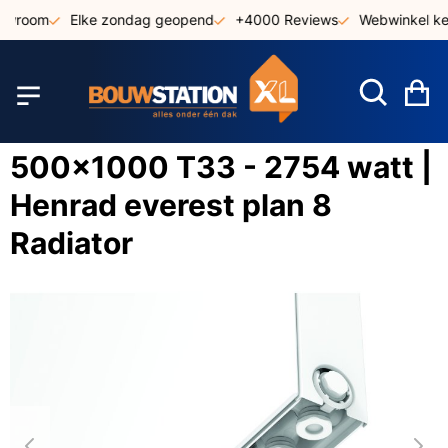
Ga
owroom
Elke zondag geopend
+4000 Reviews
Webwinkel keu
naar
de
inhoud
W
500x1000 T33 - 2754 watt |
Henrad everest plan 8
Radiator