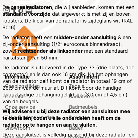
De
paneelradiatoren
, die wij aanbieden, komen met een
standaard voorzijde
dat afgewerkt is met zij en boven
roosters. De kleur van de radiator is zijdeglans wit (RAL
9016).
De radiator heeft een
midden-onder aansluiting
& een
zij-onder aansluiting (1/2” euroconus binnendraad),
zowel
rechtsonder als linksonder
met een standaard
hartafstand van 50 mm.
De radiator is uitgevoerd in de Type 33 (drie plaats, drie
convector) en is dan ook 16 cm dik. Na het ophangen
Informatie
Assortiment
van de radiator zelf komt de radiator in totaal 19 cm of
Openingstijden
Tegels
20,5 cm van de muur af. Dit komt door de handige
dubbelzijdige ophangmogelijkheid (3,0 cm of 4,5 cm)
Contact
Radiatoren
van de beugels.
Onze service
Badmeubels
Wij adviseren u bij deze radiator een aansluitset mee
Zakelijk klant worden
Douches
te bestellen, zodat u alle onderdelen heeft om de
radiator op te hangen en aan te sluiten.
Showroom
Baden
Deze aansluitset is volledig passend bij deze radiator en