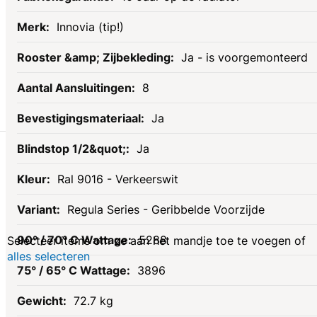
Innovia (tip!)
Ja - is voorgemonteerd
8
Ja
Gerelateerde
Ja
Ral 9016 - Verkeerswit
producten
Regula Series - Geribbelde Voorzijde
5288
Selecteer items om ze aan het mandje toe te voegen of
alles selecteren
3896
72.7 kg