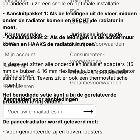
Inspiratie
Toiletten
garandeert u zo een snelle en optimale installatie.
PVC
- Aansluitpakket 1: Als de leidingen uit de vloer midden
onder de radiator komen en RECHT de radiator in
Laminaat
moet.
Klantenservice
Juridische informatie
- Aansluitpakket 2: Als de leidingen uit de achtermuur
FAQ
Zakelijke Voorwaarden
komen en HAAKS de radiator in moet.
Mijn account
Consumenten­
voorwaarden
In deze set zitten alle onderdelen inclusief adapters (15
Levering
mm cv buizen & 16 mm flexibele buizen) om de radiator
Privacy- & cookiebeleid
Betaalopties
aan te sluiten. Tevens zit er ook een thermostatische
Garantie­voorwaarden
kraantje.
Retourneren
Het benodigde setje kunt u bij de gerelateerde
Aanmelden voor aanbiedingen
producten terug vinden.
A
Inschrijven
b
o
De paneelradiator wordt geleverd met:
n
- Voor gemonteerde zij en boven roosters
n