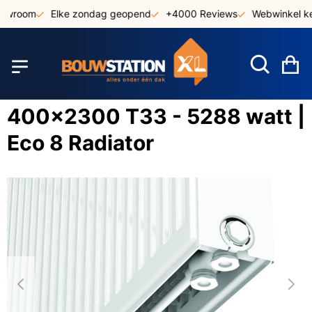
Ga
owroom
Elke zondag geopend
+4000 Reviews
Webwinkel keu
naar
de
inhoud
W
400x2300 T33 - 5288 watt |
Eco 8 Radiator