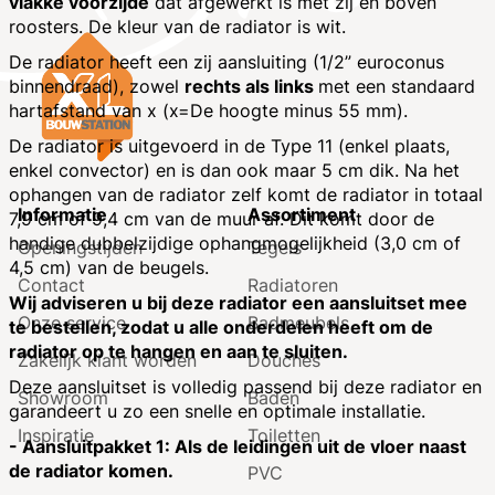
vlakke voorzijde
dat afgewerkt is met zij en boven
roosters. De kleur van de radiator is wit.
De radiator heeft een zij aansluiting (1/2” euroconus
binnendraad), zowel
rechts als links
met een standaard
hartafstand van x (x=De hoogte minus 55 mm).
De radiator is uitgevoerd in de Type 11 (enkel plaats,
enkel convector) en is dan ook maar 5 cm dik. Na het
ophangen van de radiator zelf komt de radiator in totaal
Informatie
Assortiment
7,9 cm of 9,4 cm van de muur af. Dit komt door de
handige dubbelzijdige ophangmogelijkheid (3,0 cm of
Openingstijden
Tegels
4,5 cm) van de beugels.
Contact
Radiatoren
Wij adviseren u bij deze radiator een aansluitset mee
Onze service
Badmeubels
te bestellen, zodat u alle onderdelen heeft om de
radiator op te hangen en aan te sluiten.
Zakelijk klant worden
Douches
Deze aansluitset is volledig passend bij deze radiator en
Showroom
Baden
garandeert u zo een snelle en optimale installatie.
Inspiratie
Toiletten
- Aansluitpakket 1: Als de leidingen uit de vloer naast
de radiator komen.
PVC