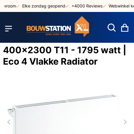
Ga
owroom
Elke zondag geopend
+4000 Reviews
Webwinkel ke
naar
de
inhoud
W
400x2300 T11 - 1795 watt |
Eco 4 Vlakke Radiator