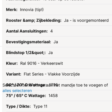
Innovia (tip!)
Ja - is voorgemonteerd
4
Ja
Gerelateerde
Ja
Ral 9016 - Verkeerswit
producten
Flat Series - Vlakke Voorzijde
1795
Selecteer items om ze aan het mandje toe te voegen of
alles selecteren
1458
Type 11