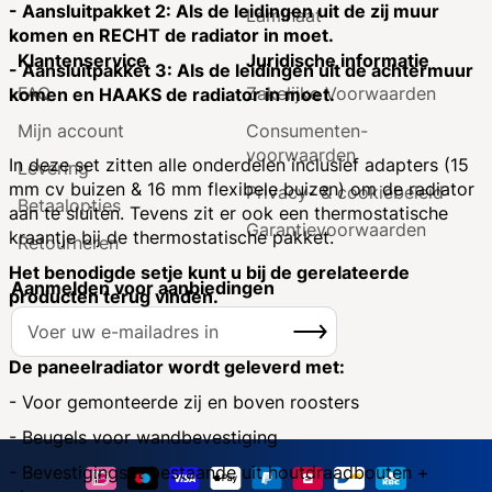
- Aansluitpakket 2: Als de leidingen uit de zij muur
Laminaat
komen en RECHT de radiator in moet.
Klantenservice
Juridische informatie
- Aansluitpakket 3: Als de leidingen uit de achtermuur
FAQ
Zakelijke Voorwaarden
komen en HAAKS de radiator in moet.
Mijn account
Consumenten­
voorwaarden
In deze set zitten alle onderdelen inclusief adapters (15
Levering
mm cv buizen & 16 mm flexibele buizen) om de radiator
Privacy- & cookiebeleid
Betaalopties
aan te sluiten. Tevens zit er ook een thermostatische
Garantie­voorwaarden
kraantje bij de thermostatische pakket.
Retourneren
Het benodigde setje kunt u bij de gerelateerde
Aanmelden voor aanbiedingen
producten terug vinden.
A
Inschrijven
b
o
De paneelradiator wordt geleverd met:
n
- Voor gemonteerde zij en boven roosters
n
- Beugels voor wandbevestiging
e
e
- Bevestigingset bestaande uit houtdraadbouten +
r