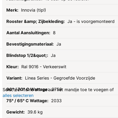
Innovia (tip!)
Ja - is voorgemonteerd
8
Ja
Gerelateerde
Ja
Ral 9016 - Verkeerswit
producten
Linea Series - Gegroefde Voorzijde
2759
Selecteer items om ze aan het mandje toe te voegen of
alles selecteren
2033
39.6 kg