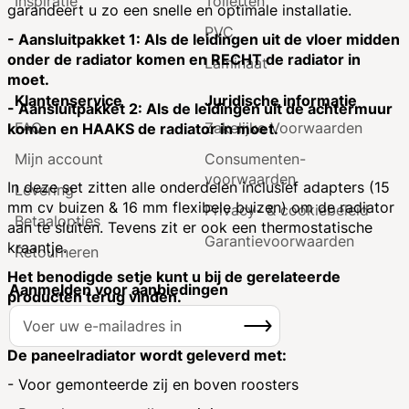
Inspiratie
Toiletten
garandeert u zo een snelle en optimale installatie.
PVC
- Aansluitpakket 1: Als de leidingen uit de vloer midden
onder de radiator komen en RECHT de radiator in
Laminaat
moet.
Klantenservice
Juridische informatie
- Aansluitpakket 2: Als de leidingen uit de achtermuur
FAQ
Zakelijke Voorwaarden
komen en HAAKS de radiator in moet.
Mijn account
Consumenten­
voorwaarden
In deze set zitten alle onderdelen inclusief adapters (15
Levering
mm cv buizen & 16 mm flexibele buizen) om de radiator
Privacy- & cookiebeleid
Betaalopties
aan te sluiten. Tevens zit er ook een thermostatische
Garantie­voorwaarden
kraantje.
Retourneren
Het benodigde setje kunt u bij de gerelateerde
Aanmelden voor aanbiedingen
producten terug vinden.
A
Inschrijven
b
o
De paneelradiator wordt geleverd met:
n
- Voor gemonteerde zij en boven roosters
n