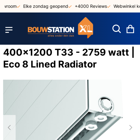
Ga
owroom
Elke zondag geopend
+4000 Reviews
Webwinkel ke
naar
de
inhoud
W
400x1200 T33 - 2759 watt |
Eco 8 Lined Radiator