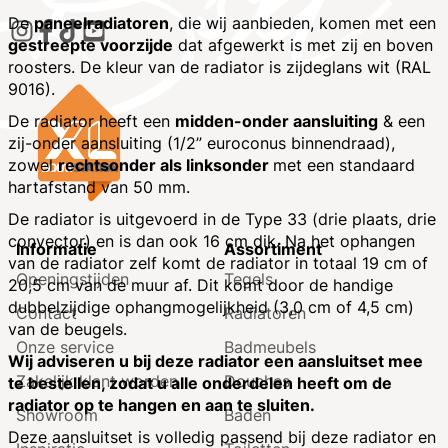
De
paneelradiatoren
, die wij aanbieden, komen met een
gestreepte voorzijde
dat afgewerkt is met zij en boven
roosters. De kleur van de radiator is zijdeglans wit (RAL
9016).
De radiator heeft een
midden-onder aansluiting
& een
zij-onder aansluiting (1/2” euroconus binnendraad),
zowel
rechtsonder als linksonder
met een standaard
hartafstand van 50 mm.
De radiator is uitgevoerd in de Type 33 (drie plaats, drie
convector) en is dan ook 16 cm dik. Na het ophangen
Informatie
Assortiment
van de radiator zelf komt de radiator in totaal 19 cm of
Openingstijden
Tegels
20,5 cm van de muur af. Dit komt door de handige
dubbelzijdige ophangmogelijkheid (3,0 cm of 4,5 cm)
Contact
Radiatoren
van de beugels.
Onze service
Badmeubels
Wij adviseren u bij deze radiator een aansluitset mee
Zakelijk klant worden
Douches
te bestellen, zodat u alle onderdelen heeft om de
radiator op te hangen en aan te sluiten.
Showroom
Baden
Deze aansluitset is volledig passend bij deze radiator en