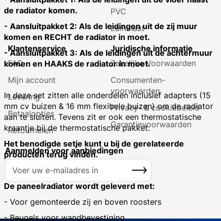
de radiator komen.
PVC
- Aansluitpakket 2: Als de leidingen uit de zij muur
Laminaat
komen en RECHT de radiator in moet.
Klantenservice
Juridische informatie
- Aansluitpakket 3: Als de leidingen uit de achtermuur
FAQ
Zakelijke Voorwaarden
komen en HAAKS de radiator in moet.
Mijn account
Consumenten­
voorwaarden
In deze set zitten alle onderdelen inclusief adapters (15
Levering
mm cv buizen & 16 mm flexibele buizen) om de radiator
Privacy- & cookiebeleid
Betaalopties
aan te sluiten. Tevens zit er ook een thermostatische
Garantie­voorwaarden
kraantje bij de thermostatische pakket.
Retourneren
Het benodigde setje kunt u bij de gerelateerde
Aanmelden voor aanbiedingen
producten terug vinden.
A
Inschrijven
b
o
De paneelradiator wordt geleverd met:
n
- Voor gemonteerde zij en boven roosters
n
- Beugels voor wandbevestiging
e