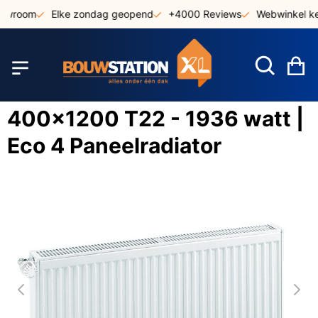
Ga
owroom
Elke zondag geopend
+4000 Reviews
Webwinkel keu
naar
de
inhoud
W
400x1200 T22 - 1936 watt |
Eco 4 Paneelradiator