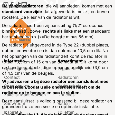
De
paneelradiatoren
, die wij aanbieden, komen met een
standaard voorzijde
dat afgewerkt is met zij en boven
roosters. De kleur van de radiator is wit.
De radiator heeft een zij aansluiting (1/2” euroconus
binnendraad), zowel
rechts als links
met een standaard
hartafstand van x (x=De hoogte minus 55 mm).
De radiator is uitgevoerd in de Type 22 (dubbel plaats,
dubbel convector) en is dan ook maar 10,5 cm dik. Na
het ophangen van de radiator zelf komt de radiator in
Informatie
Assortiment
totaal 13,5 cm of 15 cm van de muur af. Dit komt door
de handige dubbelzijdige ophangmogelijkheid (3,0 cm
Openingstijden
Tegels
of 4,5 cm) van de beugels.
Contact
Radiatoren
Wij adviseren u bij deze radiator een aansluitset mee
Onze service
Badmeubels
te bestellen, zodat u alle onderdelen heeft om de
radiator op te hangen en aan te sluiten.
Zakelijk klant worden
Douches
Deze aansluitset is volledig passend bij deze radiator en
Showroom
Baden
garandeert u zo een snelle en optimale installatie.
Inspiratie
Toiletten
- Aansluitpakket 1: Als de leidingen uit de vloer naast