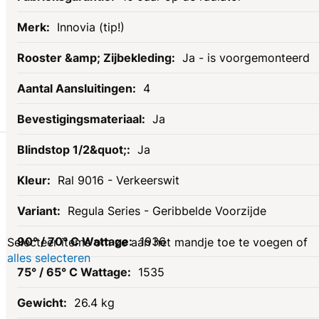
Innovia (tip!)
Ja - is voorgemonteerd
4
Ja
Gerelateerde
Ja
Ral 9016 - Verkeerswit
producten
Regula Series - Geribbelde Voorzijde
1936
Selecteer items om ze aan het mandje toe te voegen of
alles selecteren
1535
26.4 kg