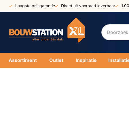
Ga
Laagste prijsgarantie
Direct uit voorraad leverbaar
1.0
naar
de
inhoud
Assortiment
Outlet
Inspiratie
Installati