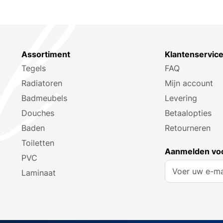
Assortiment
Klantenservic
Tegels
FAQ
Radiatoren
Mijn account
Badmeubels
Levering
Douches
Betaalopties
Baden
Retourneren
Toiletten
Aanmelden voo
PVC
A
Laminaat
b
o
n
n
e