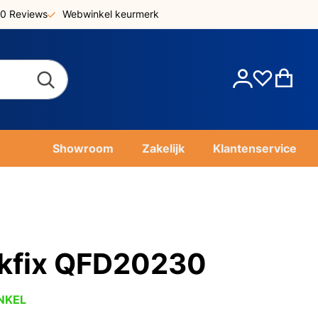
0 Reviews
Webwinkel keurmerk
Account
Win
Showroom
Zakelijk
Klantenservice
ckfix QFD20230
NKEL