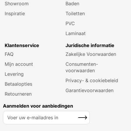
Showroom
Baden
Inspiratie
Toiletten
PVC
Laminaat
Klantenservice
Juridische informatie
FAQ
Zakelijke Voorwaarden
Mijn account
Consumenten­
voorwaarden
Levering
Privacy- & cookiebeleid
Betaalopties
Garantie­voorwaarden
Retourneren
Aanmelden voor aanbiedingen
A
Inschrijven
b
o