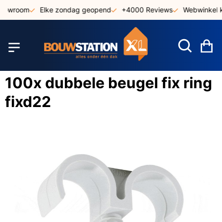
Ga
showroom
Elke zondag geopend
+4000 Reviews
Webwinkel k
naar
de
inhoud
W
100x dubbele beugel fix ring
fixd22